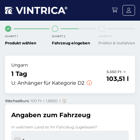
SCHRITT 1
SCHRITT 2
SCHRITT 3
Produkt wählen
Fahrzeug eingeben
Prüfen & losfahren
Ungarn
5.550 Ft =
1 Tag
103,51 l
U:
Anhänger für Kategorie D2
Wechselkurs:
100 Ft = 1,8650 l
Angaben zum Fahrzeug
In welchem Land ist Ihr Fahrzeug zugelassen?