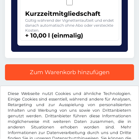
Kurzzeitmitgliedschaft
Gültig während der Vignettenlaufzeit und endet
danach automatisch ohne Abo oder versteckte
Kosten.
+ 10,00 l (einmalig)
Zum Warenkorb hinzufügen
Alle Preise inkl. gesetzlicher MwSt.
Diese Webseite nutzt Cookies und ähnliche Technologien.
Einige Cookies sind essentiell, während andere für Analysen,
Retargeting und zur Ausspielung von personalisierten
Inhalten und Werbung von uns sowie von Drittanbietern
genutzt werden. Drittanbieter führen diese Informationen
möglicherweise mit weiteren Daten zusammen, die in
l
RON
anderen Situationen erhoben worden sind. Mehr
Informationen zur Datenverarbeitung durch uns und Dritte
finden Sie in unseren
Datenschutzhinweisen
. Sie können die