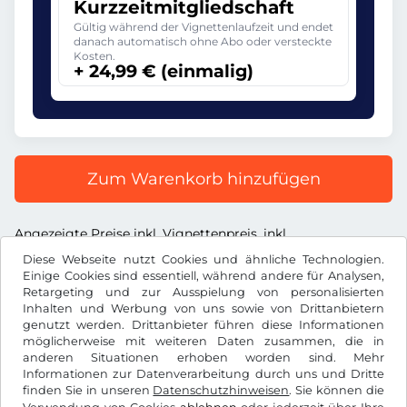
Kurzzeitmitgliedschaft
Gültig während der Vignettenlaufzeit und endet
danach automatisch ohne Abo oder versteckte
Kosten.
+ 24,99 € (einmalig)
Zum Warenkorb hinzufügen
Angezeigte Preise inkl. Vignettenpreis, inkl.
Dienstleistungsentgelt und inkl. der gesetzl. MwSt.
Diese Webseite nutzt Cookies und ähnliche Technologien.
Einige Cookies sind essentiell, während andere für Analysen,
Retargeting und zur Ausspielung von personalisierten
Inhalten und Werbung von uns sowie von Drittanbietern
genutzt werden. Drittanbieter führen diese Informationen
möglicherweise mit weiteren Daten zusammen, die in
€
EUR
anderen Situationen erhoben worden sind. Mehr
Informationen zur Datenverarbeitung durch uns und Dritte
finden Sie in unseren
Datenschutzhinweisen
. Sie können die
Facebook
Instagram