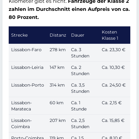
Kilometer gibt es nicht.
Fahrzeuge der Klasse 2
zahlen im Durchschnitt einen Aufpreis von ca.
80 Prozent.
Kosten
Strecke
Distanz
Dauer
Klasse 1
Lissabon-Faro
278 km
Ca. 3
Ca. 23,30 €
Stunden
Lissabon-Leiria
147 km
Ca. 2
Ca. 10,30 €
Stunden
Lissabon-Porto
314 km
Ca. 3,5
Ca. 24,50 €
Stunden
Lissabon-
60 km
Ca. 1
Ca. 2,15 €
Marateca
Stunde
Lissabon-
207 km
Ca. 2,5
Ca. 15,85 €
Coimbra
Stunden
Porto-Coimbra
119 km
Ca. 1,5
Ca. 8,10 €