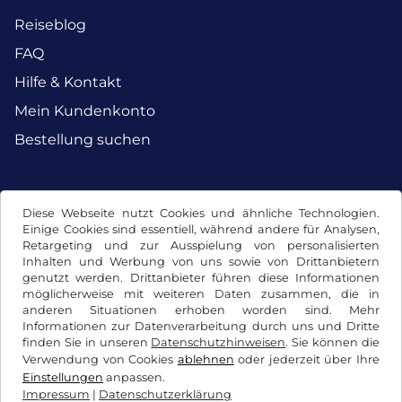
Reiseblog
FAQ
Hilfe & Kontakt
Mein Kundenkonto
Bestellung suchen
Facebook
Instagram
Diese Webseite nutzt Cookies und ähnliche Technologien.
Einige Cookies sind essentiell, während andere für Analysen,
Retargeting und zur Ausspielung von personalisierten
Inhalten und Werbung von uns sowie von Drittanbietern
genutzt werden. Drittanbieter führen diese Informationen
möglicherweise mit weiteren Daten zusammen, die in
anderen Situationen erhoben worden sind. Mehr
Informationen zur Datenverarbeitung durch uns und Dritte
finden Sie in unseren
Datenschutzhinweisen
. Sie können die
Verwendung von Cookies
ablehnen
oder jederzeit über Ihre
Einstellungen
anpassen.
Impressum
|
Datenschutzerklärung
AGB / Widerrufsrecht
Datenschutzerklärung