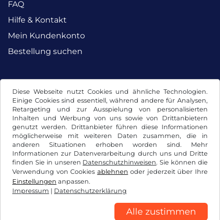
FAQ
Hilfe & Kontakt
Mein Kundenkonto
Bestellung suchen
Facebook
Instagram
Diese Webseite nutzt Cookies und ähnliche Technologien.
Einige Cookies sind essentiell, während andere für Analysen,
Retargeting und zur Ausspielung von personalisierten
Inhalten und Werbung von uns sowie von Drittanbietern
genutzt werden. Drittanbieter führen diese Informationen
möglicherweise mit weiteren Daten zusammen, die in
anderen Situationen erhoben worden sind. Mehr
Informationen zur Datenverarbeitung durch uns und Dritte
finden Sie in unseren
Datenschutzhinweisen
. Sie können die
Verwendung von Cookies
ablehnen
oder jederzeit über Ihre
Einstellungen
anpassen.
Impressum
|
Datenschutzerklärung
AGB / Widerrufsrecht
Datenschutzerklärung
Cookie Einstellungen
Impressum
Alle zustimmen