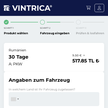
SCHRITT 1
SCHRITT 2
SCHRITT 3
Produkt wählen
Fahrzeug eingeben
Prüfen & losfahren
Rumänien
9.50 € =
30 Tage
517.85 TL ₺
A:
PKW
Angaben zum Fahrzeug
In welchem Land ist Ihr Fahrzeug zugelassen?