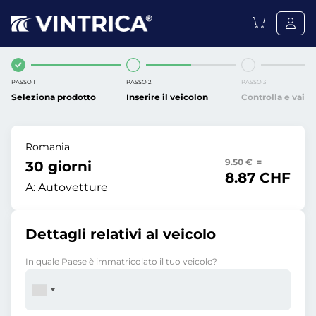
PASSO 1
PASSO 2
PASSO 3
Seleziona prodotto
Inserire il veicolon
Controlla e vai
Romania
9.50 € =
30 giorni
8.87 CHF
A:
Autovetture
Dettagli relativi al veicolo
In quale Paese è immatricolato il tuo veicolo?