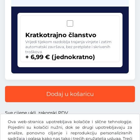
Kratkotrajno članstvo
Vrijedi tijekom razdoblja trajanja vinjete i zatim
automatski završava, bez pretplate i skrivenih
troškova.
+ 6,99 € (jednokratno)
Dodaj u košaricu
Sve cijene uklj. zakonski PDV
Ova web-stranica upotrebljava kolačiće i slične tehnologije.
Pojedini su kolačići nužni, dok se drugi upotrebljavaju za
analize, ponovno ciljanje i reprodukciju personaliziranih
sadržaja i oglasa kako nas tako i trećih pružatelja usluga. Treći