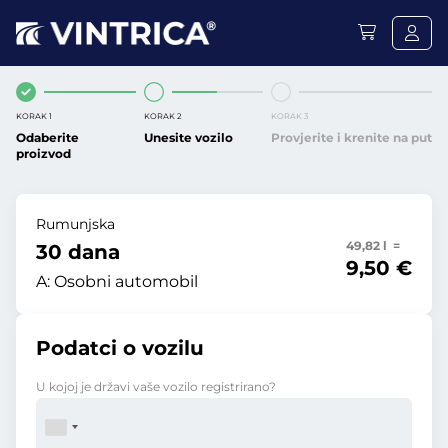
KORAK 1
KORAK 2
KORAK 3
Odaberite
Unesite vozilo
Provjerite i krenite na put
proizvod
Rumunjska
49,82 l =
30 dana
9,50 €
A:
Osobni automobil
Podatci o vozilu
U kojoj je državi vaše vozilo registrirano?