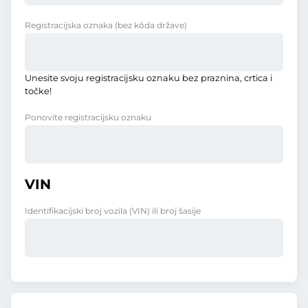
Registracijska oznaka
(bez kôda države)
Unesite svoju registracijsku oznaku bez praznina, crtica i
točke!
Ponovite registracijsku oznaku
VIN
Identifikacijski broj vozila (VIN) ili broj šasije