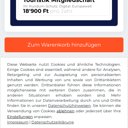
Touristik Mitgliedschaft
Ihr Rundum-Schutz. Digital. Europaweit
18'900 Ft
pro Jahr
Zum Warenkorb hinzufügen
Alle Preise inkl. gesetzlicher MwSt.
Diese Webseite nutzt Cookies und ähnliche Technologien.
Einige Cookies sind essentiell, während andere für Analysen,
Retargeting und zur Ausspielung von personalisierten
Inhalten und Werbung von uns sowie von Drittanbietern
genutzt werden. Drittanbieter führen diese Informationen
möglicherweise mit weiteren Daten zusammen, die in
Ft
HUF
anderen Situationen erhoben worden sind. Mehr
Informationen zur Datenverarbeitung durch uns und Dritte
finden Sie in unseren
Datenschutzhinweisen
. Sie können die
Facebook
Instagram
Verwendung von Cookies
ablehnen
oder jederzeit über Ihre
Einstellungen
anpassen.
AGB / Widerrufsrecht
Datenschutzerklärung
Impressum
|
Datenschutzerklärung