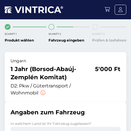
SCHRITT 1
SCHRITT 2
SCHRITT 3
Produkt wählen
Fahrzeug eingeben
Prüfen & losfahren
Ungarn
1 Jahr (Borsod-Abaúj-
5'000 Ft
Zemplén Komitat)
D2:
Pkw / Gütertransport /
Wohnmobil
Angaben zum Fahrzeug
In welchem Land ist Ihr Fahrzeug zugelassen?