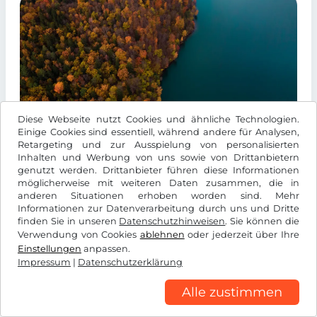
Diese Webseite nutzt Cookies und ähnliche Technologien.
Einige Cookies sind essentiell, während andere für Analysen,
Retargeting und zur Ausspielung von personalisierten
Inhalten und Werbung von uns sowie von Drittanbietern
Litauen kombiniert unberührte
genutzt werden. Drittanbieter führen diese Informationen
möglicherweise mit weiteren Daten zusammen, die in
Naturschönheiten mit reicher Geschichte und
anderen Situationen erhoben worden sind. Mehr
garantiert so individuelle Abenteuer für jeden
Informationen zur Datenverarbeitung durch uns und Dritte
finden Sie in unseren
Datenschutzhinweisen
. Sie können die
Aktivurlauber.
Verwendung von Cookies
ablehnen
oder jederzeit über Ihre
Einstellungen
anpassen.
Abenteuer in Litauen
Impressum
|
Datenschutzerklärung
Alle zustimmen