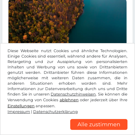
Diese Webseite nutzt Cookies und ähnliche Technologien.
Einige Cookies sind essentiell, während andere für Analysen,
Retargeting und zur Ausspielung von personalisierten
Inhalten und Werbung von uns sowie von Drittanbietern
Litauen kombiniert unberührte
genutzt werden. Drittanbieter führen diese Informationen
möglicherweise mit weiteren Daten zusammen, die in
Naturschönheiten mit reicher Geschichte und
anderen Situationen erhoben worden sind. Mehr
garantiert so individuelle Abenteuer für jeden
Informationen zur Datenverarbeitung durch uns und Dritte
finden Sie in unseren
Datenschutzhinweisen
. Sie können die
Aktivurlauber.
Verwendung von Cookies
ablehnen
oder jederzeit über Ihre
Einstellungen
anpassen.
Abenteuer in Litauen
Impressum
|
Datenschutzerklärung
Alle zustimmen