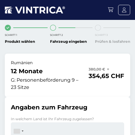
SCHRITT 1
SCHRITT 2
SCHRITT 3
Produkt wählen
Fahrzeug eingeben
Prüfen & losfahren
Rumänien
380,00 € =
12 Monate
354,65 CHF
G:
Personenbeförderung 9 –
23 Sitze
Angaben zum Fahrzeug
In welchem Land ist Ihr Fahrzeug zugelassen?