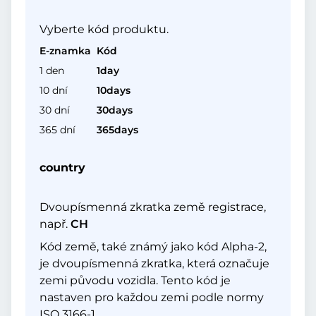
Vyberte kód produktu.
E-znamka
Kód
1 den
1day
10 dní
10days
30 dní
30days
365 dní
365days
country
Dvoupísmenná zkratka země registrace,
např.
CH
Kód země, také známý jako kód Alpha-2,
je dvoupísmenná zkratka, která označuje
zemi původu vozidla. Tento kód je
nastaven pro každou zemi podle normy
ISO 3166-1.