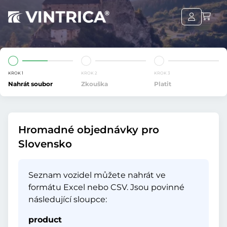
KROK 1
KROK 2
KROK 3
Nahrát soubor
Zkouška
Platit
Hromadné objednávky pro
Slovensko
Seznam vozidel můžete nahrát ve
formátu Excel nebo CSV. Jsou povinné
následující sloupce:
product