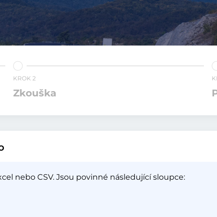
KROK 2
K
Zkouška
P
o
el nebo CSV. Jsou povinné následující sloupce: