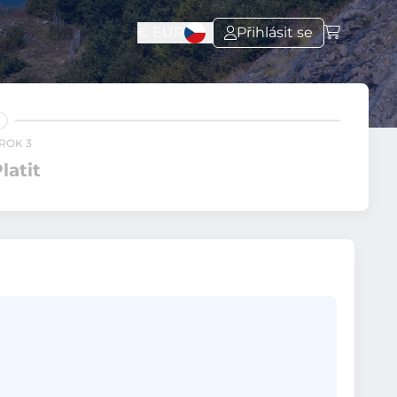
€
EUR
Přihlásit se
ROK 3
latit