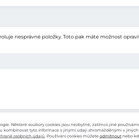
luje nesprávné položky. Toto pak máte možnost opravit 
gie. Některé soubory cookies jsou nezbytné, zatímco jiné používáme 
 kombinovat tyto informace s jinými údaji shromážděnými v jiných 
chraně osobních údajů
. Používání cookies můžete
odmítnout
nebo kdy