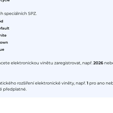
cycle
h speciálních SPZ.
ód
fault
hite
rown
lue
hcete elektronickou vinětu zaregistrovat, např.
2026
neb
ického rozšíření elektronické viněty, např.
1
pro ano ne
é předplatné.