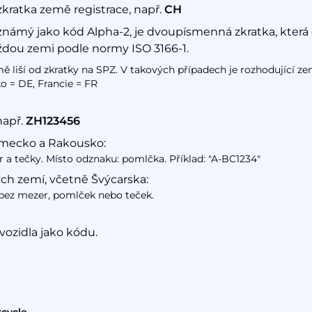
ratka země registrace, např.
CH
námý jako kód Alpha-2, je dvoupísmenná zkratka, která 
ždou zemi podle normy ISO 3166-1.
 liší od zkratky na SPZ. V takových případech je rozhodující země
o = DE, Francie = FR
např.
ZH123456
mecko a Rakousko:
 a tečky. Místo odznaku: pomlčka. Příklad: "A-BC1234"
ch zemí, včetně Švýcarska:
bez mezer, pomlček nebo teček.
vozidla jako kódu.