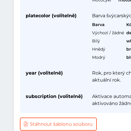
Motocykl
motor
platecolor (volitelně)
Barva švýcarskýc
Barva
K
Výchozí / žádné
de
Bílý
w
Hnědý
b
Modrý
b
year (volitelně)
Rok, pro který c
aktuální rok.
subscription (volitelně)
Aktivace automat
aktivováno žádn
Stáhnout šablonu souboru