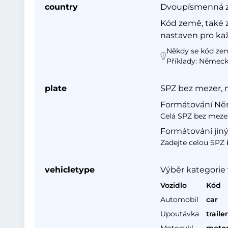
country
Dvoupísmenná zk
Kód země, také z
nastaven pro ka
Někdy se kód země
Příklady: Německ
plate
SPZ bez mezer, 
Formátování Ně
Celá SPZ bez mezer
Formátování jiný
Zadejte celou SPZ 
vehicletype
Výběr kategorie 
Vozidlo
Kód
Automobil
car
Upoutávka
trailer