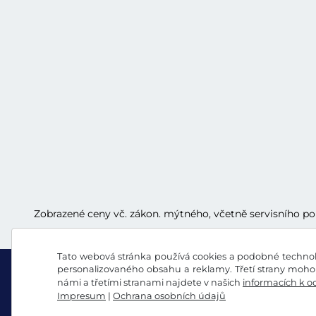
Zobrazené ceny vč. zákon. mýtného, včetně servisního p
Tato webová stránka používá cookies a podobné technolo
personalizovaného obsahu a reklamy. Třetí strany mohou
námi a třetími stranami najdete v našich
informacích k o
Impresum
|
Ochrana osobních údajů
Facebook
Instagram