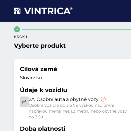
KROK 1
Vyberte produkt
Cílová země
Slovinsko
Údaje k vozidlu
2A:
Osobní auta a obytné vozy
Osobní vozidla do 3,5 t s výškou nad první
nápravou menší než 1,3 metru nebo obytné vozy
do 3,5 t
Doba platnosti