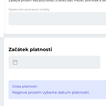
Zadejte prosím Vaši poznávací značku bez mezer, pomlček a te
Opakování poznávací značky
Začátek platnosti
Doba platnosti:
Nejprve prosím vyberte datum platnosti.