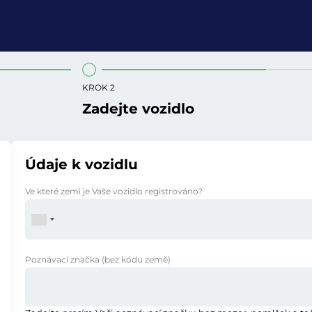
KROK 2
Zadejte vozidlo
Údaje k vozidlu
Ve které zemi je Vaše vozidlo registrováno?
Poznávací značka
(bez kódu země)