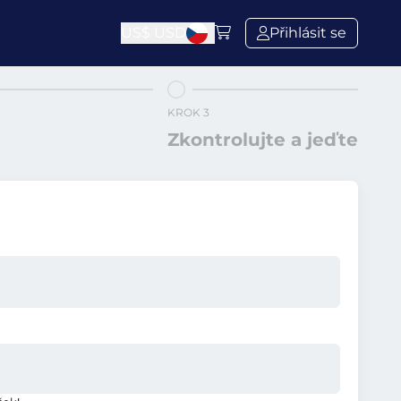
US$
USD
Přihlásit se
KROK 3
Zkontrolujte a jeďte