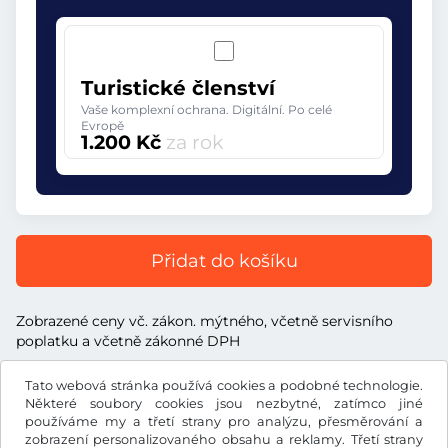
Turistické členství
Vaše komplexní ochrana. Digitální. Po celé
Evropě
1.200 Kč
za rok
Přidat do košíku
Zobrazené ceny vč. zákon. mýtného, včetně servisního
poplatku a včetně zákonné DPH
Tato webová stránka používá cookies a podobné technologie.
Některé soubory cookies jsou nezbytné, zatímco jiné
používáme my a třetí strany pro analýzu, přesměrování a
zobrazení personalizovaného obsahu a reklamy. Třetí strany
Kč
CZK