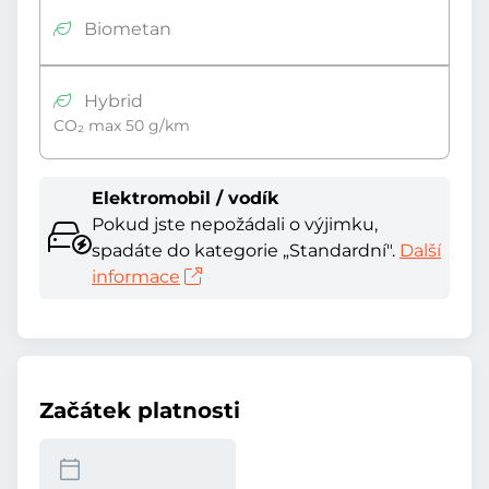
Biometan
Hybrid
CO₂ max 50 g/km
Elektromobil / vodík
Pokud jste nepožádali o výjimku,
spadáte do kategorie „Standardní".
Další
informace
Začátek platnosti