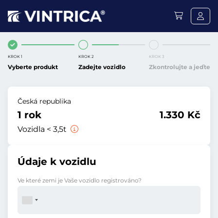
KROK 1
KROK 2
KROK 3
Vyberte produkt
Zadejte vozidlo
Zkontrolujte a jeďte
Česká republika
1 rok
1.330 Kč
Vozidla < 3,5t
Údaje k vozidlu
Ve které zemi je Vaše vozidlo registrováno?