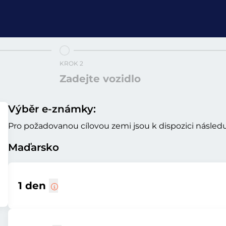
KROK 2
Zadejte vozidlo
Výběr e-známky:
Pro požadovanou cílovou zemi jsou k dispozici následuj
Maďarsko
1 den