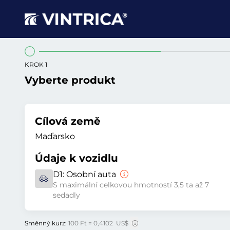
KROK 1
Vyberte produkt
Cílová země
Maďarsko
Údaje k vozidlu
D1:
Osobní auta
S maximální celkovou hmotností 3,5 ta až 7
sedadly
Směnný kurz:
100 Ft = 0,4102 US$