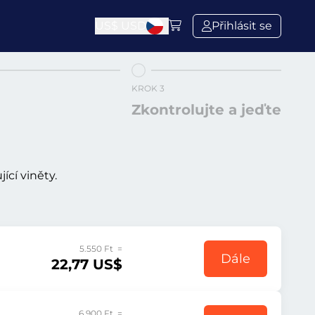
US$
USD
Přihlásit se
KROK 3
Zkontrolujte a jeďte
ící viněty.
5.550 Ft =
Dále
22,77 US$
6.900 Ft =