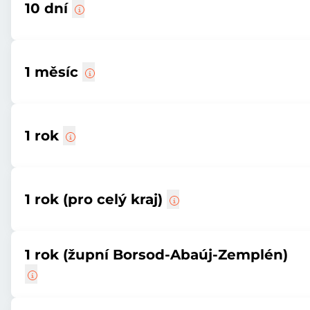
10 dní
1 měsíc
1 rok
1 rok (pro celý kraj)
1 rok (župní Borsod-Abaúj-Zemplén)