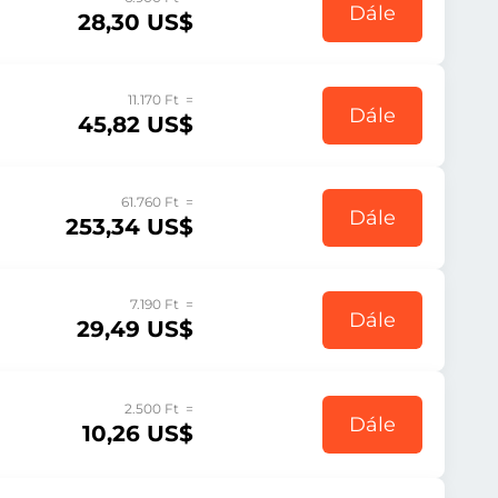
Dále
28,30 US$
11.170 Ft =
Dále
45,82 US$
61.760 Ft =
Dále
253,34 US$
7.190 Ft =
Dále
29,49 US$
2.500 Ft =
Dále
10,26 US$