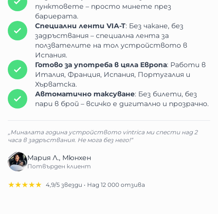
пунктовете – просто минете през
бариерата.
Специални ленти VIA-T
: Без чакане, без
задръствания – специална лента за
ползвателите на тол устройството в
Испания.
Готово за употреба в цяла Европа
: Работи в
Италия, Франция, Испания, Португалия и
Хърватска.
Автоматично таксуване
: Без билети, без
пари в брой – всичко е дигитално и прозрачно.
„Миналата година устройството vintrica ми спести над 2
часа в задръствания. Не мога без него!“
Мария Л., Мюнхен
Потвърден клиент
★★★★★
4,9/5 звезди • Над 12 000 отзива