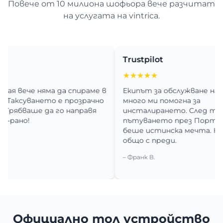
Повече от 10 милиона шофьора вече разчитат
на услугата на vintrica.
Trustpilot
★★★★★
ече няма да спираме в
Екипът за обслужване на клие
суването е прозрачно
много ми помогна за
бваше да го направя
инсталирането. След това
о!
пътуването през Португалия
беше истинска мечта. Нищо
общо с преди.
– Франк В.
Официално тол устройство