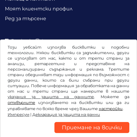
Моят клиентски профил
Ред за търсене
Facebook
Instagram
Този уебсайт използва бисквитки и подобни
технологии. Някои бисквитки са задължителни, други
се използват от нас, както и от трети страни за
анализи, ретаргетинг и представяне на
персонализирани съдържания и реклама. Третите
страни обединяват тази информация по възможност с
други данни, които са били събрани при други
ситуации. Повече информация за обработката на данни
от нас и трети страни ще намерите в нашите
указания за защита на данните
. Можете да
отхвърлите
използването на бисквитки или да ги
Общи условия / право на отказ
управлявате по всяко време чрез Вашите
настройки
.
Импресум
|
Декларация за защита на данни
Декларация за защита на данни
Настройки на бисквитките
Импресум
Приемане на всички