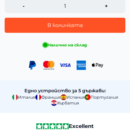
-
+
В количката
Налично на склад
Едно устройство за 5 държави:
Италия
Франция
Испания
Португалия
Хърватия
Excellent