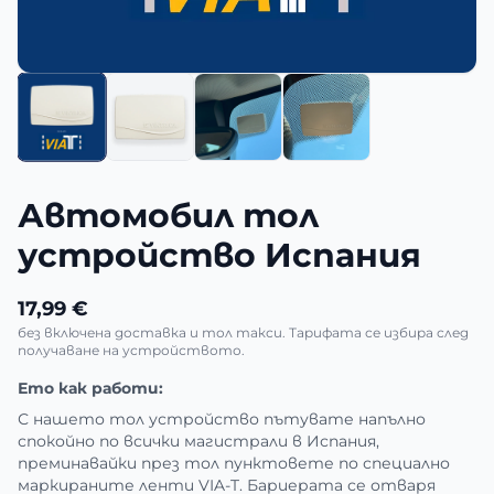
Автомобил тол
устройство Испания
17,99 €
без включена доставка и тол такси. Тарифата се избира след
получаване на устройството.
Ето как работи:
С нашето тол устройство пътувате напълно
спокойно по всички магистрали в Испания,
преминавайки през тол пунктовете по специално
маркираните ленти VIA-T. Бариерата се отваря