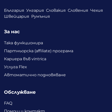
България
Унгария
Словакия
Словения
Чехия
Швейцария
Румъния
За нас
Така функционира
Партньорска (affiliate) програма
Кариера във vintrica
Услуга Flex
Автоматично подновяване
Обслужване
FAQ
Помощ и контакт