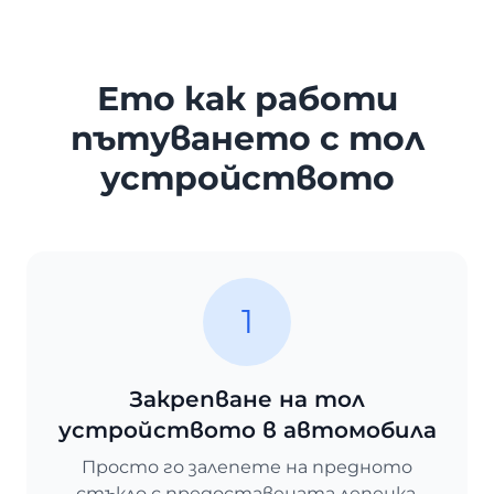
Ето как работи
пътуването с тол
устройството
1
Закрепване на тол
устройството в автомобила
Просто го залепете на предното
стъкло с предоставената лепенка.