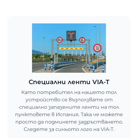
Специални ленти VIA-T
Като потребител на нашето тол
устройство се възползвате от
специално запазените ленти на тол
пунктовете в Испания. Така че можете
просто да подминете задръстването.
Следете за синьото лого на VIA-T.