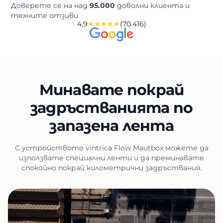
Доверете се на над
95.000
доволни клиента и
техните отзиви
4,9
★★★★★
(70.416)
Минавате покрай
задръстванията по
запазена лента
С устройството vintrica Flow Mautbox можете да
използвате специални ленти и да преминавате
спокойно покрай километрични задръствания.