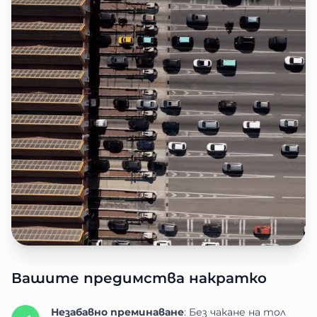
Вашите предимства накратко
Незабавно преминаване
: Без чакане на тол