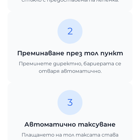
2
Преминаване през тол пункт
Преминете директно, бариерата се
отваря автоматично.
3
Автоматично таксуване
Плащането на тол таксата става