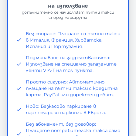
на използване
допълнително се начисляват пътни такси
според маршрута
Без спиране: Плащане на пътни такси
в Италия, Франция, Хърватска,
Испания и Португалия.
Подминаване на задръстванията:
Използване на специално запазените
ленти VIA-T на тол пункта.
Просто сигурно: Автоматично
плащане на пътни такси с кредитна
карта, PayPal или директен дебит.
Ново: Безкасово паркиране в
партньорски паркинги в Европа.
Без абонамент, без договор:
Плащате потребителска такса само