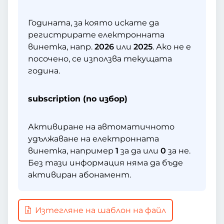
Годината, за която искате да
регистрирате електронната
винетка, напр.
2026
или
2025
. Ако не е
посочено, се използва текущата
година.
subscription (по избор)
Активиране на автоматичното
удължаване на електронната
винетка, например
1
за да или
0
за не.
Без тази информация няма да бъде
активиран абонамент.
Изтегляне на шаблон на файл