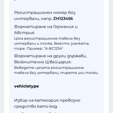
Регистрационен номер без
интервали, напр.
ZH123456
Форматиране на Германия и
Австрия:
Цяла регистрационна табела без
интервали и точка. Вместо значката:
тире. Пример: "A-BC1234"
Форматиране на други държави,
включително Швейцария:
Въведете цялата регистрационна
табела без интервали, тирета или точки.
vehicletype
Избор на категория превозно
средство като код.