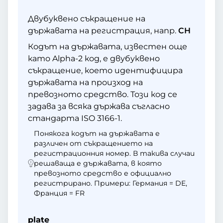
Двубуквено съкращение на
държавата на регистрация, напр.
CH
Кодът на държавата, известен още
като Alpha-2 код, е двубуквено
съкращение, което идентифицира
държавата на произход на
превозното средство. Този код се
задава за всяка държава съгласно
стандарта ISO 3166-1.
Понякога кодът на държавата е
различен от съкращението на
регистрационния номер. В такива случаи
решаваща е държавата, в която
превозното средство е официално
регистрирано. Примери: Германия = DE,
Франция = FR
plate