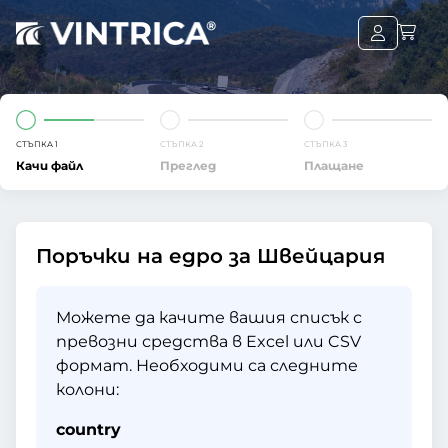
СТЪПКА 1
СТЪПКА 2
СТЪПКА 3
Качи файл
Преглед
Плащане
Поръчки на едро за Швейцария
Можете да качите вашия списък с
превозни средства в Excel или CSV
формат. Необходими са следните
колони:
country