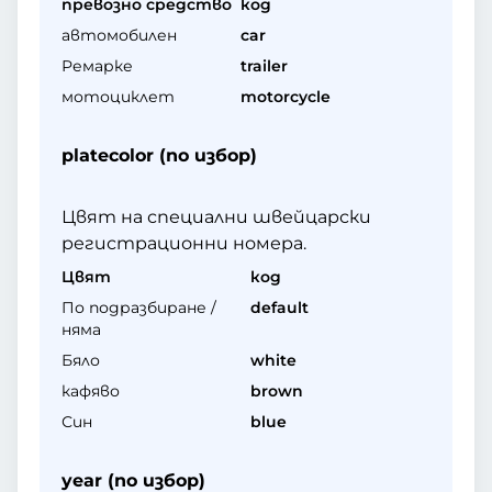
превозно средство
код
автомобилен
car
Ремарке
trailer
мотоциклет
motorcycle
platecolor (по избор)
Цвят на специални швейцарски
регистрационни номера.
Цвят
код
По подразбиране /
default
няма
Бяло
white
кафяво
brown
Син
blue
year (по избор)