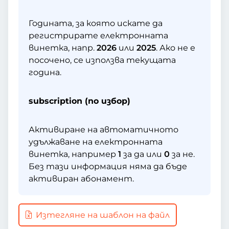
Годината, за която искате да
регистрирате електронната
винетка, напр.
2026
или
2025
. Ако не е
посочено, се използва текущата
година.
subscription (по избор)
Активиране на автоматичното
удължаване на електронната
винетка, например
1
за да или
0
за не.
Без тази информация няма да бъде
активиран абонамент.
Изтегляне на шаблон на файл