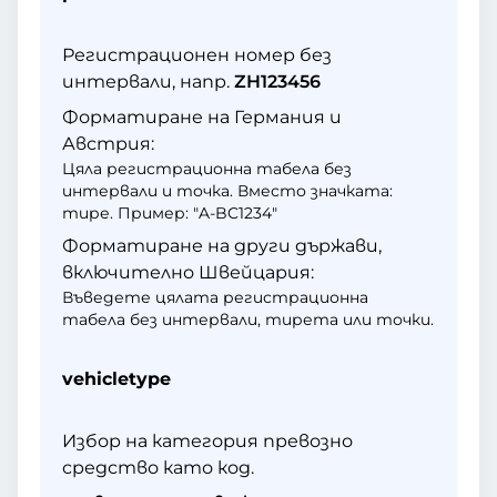
Регистрационен номер без
интервали, напр.
ZH123456
Форматиране на Германия и
Австрия:
Цяла регистрационна табела без
интервали и точка. Вместо значката:
тире. Пример: "A-BC1234"
Форматиране на други държави,
включително Швейцария:
Въведете цялата регистрационна
табела без интервали, тирета или точки.
vehicletype
Избор на категория превозно
средство като код.