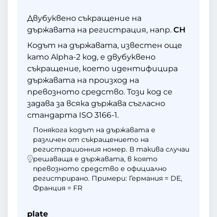
Двубуквено съкращение на
държавата на регистрация, напр.
CH
Кодът на държавата, известен още
като Alpha-2 код, е двубуквено
съкращение, което идентифицира
държавата на произход на
превозното средство. Този код се
задава за всяка държава съгласно
стандарта ISO 3166-1.
Понякога кодът на държавата е
различен от съкращението на
регистрационния номер. В такива случаи
решаваща е държавата, в която
превозното средство е официално
регистрирано. Примери: Германия = DE,
Франция = FR
plate