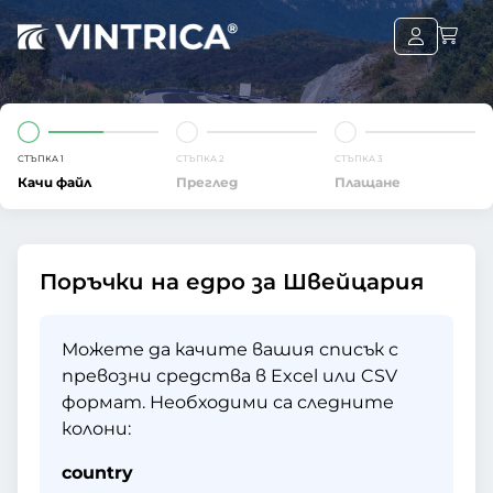
СТЪПКА 1
СТЪПКА 2
СТЪПКА 3
Качи файл
Преглед
Плащане
Поръчки на едро за Швейцария
Можете да качите вашия списък с
превозни средства в Excel или CSV
формат. Необходими са следните
колони:
country