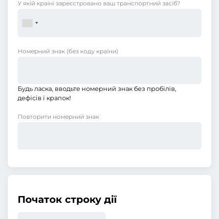
У якій країні зареєстровано ваш транспортний засіб?
Номерний знак
(без коду країни)
Будь ласка, вводьте номерний знак без пробілів,
дефісів і крапок!
Повторити номерний знак
Початок строку дії