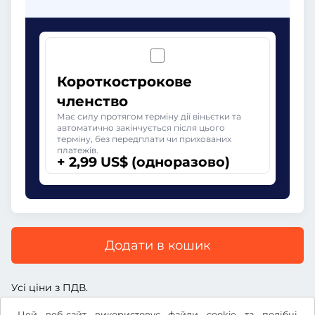
Короткострокове
членство
Має силу протягом терміну дії віньєтки та
автоматично закінчується після цього
терміну, без передплати чи прихованих
платежів.
+ 2,99 US$ (одноразово)
Додати в кошик
Усі ціни з ПДВ.
Цей веб-сайт використовує файли cookie та подібні