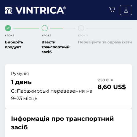
КРОК 1
КРОК 2
КРОК 3
Виберіть
Ввести
Перевірити та одразу їхати
продукт
транспортний
засіб
Румунія
7,50 € =
1 день
8,60 US$
G:
Пасажирські перевезення на
9–23 місць
Інформація про транспортний
засіб