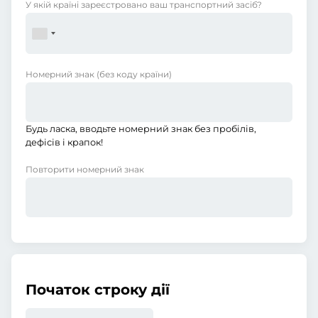
У якій країні зареєстровано ваш транспортний засіб?
Номерний знак
(без коду країни)
Будь ласка, вводьте номерний знак без пробілів,
дефісів і крапок!
Повторити номерний знак
Початок строку дії