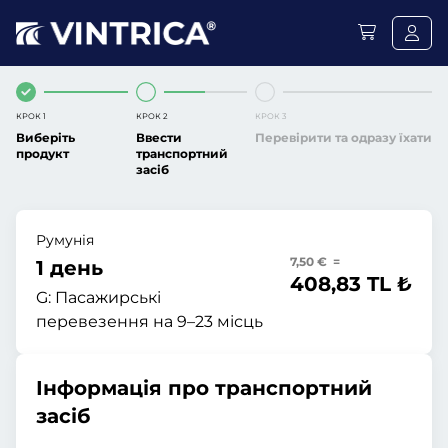
КРОК 1
КРОК 2
КРОК 3
Виберіть
Ввести
Перевірити та одразу їхати
продукт
транспортний
засіб
Румунія
7,50 € =
1 день
408,83 TL ₺
G:
Пасажирські
перевезення на 9–23 місць
Інформація про транспортний
засіб