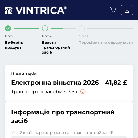
КРОК 1
КРОК 2
КРОК 3
Виберіть
Ввести
Перевірити та одразу їхати
продукт
транспортний
засіб
Швейцарія
Електронна віньєтка 2026
41,82 £
Транспортні засоби < 3,5 т
Інформація про транспортний
засіб
У якій країні зареєстровано ваш транспортний засіб?