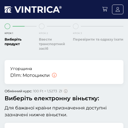
КРОК 1
КРОК 2
КРОК 3
Виберіть
Ввести
Перевірити та одразу їхати
продукт
транспортний
засіб
Угорщина
D1m:
Мотоцикли
Обмінний курс:
100 Ft = 1,5273 Zł
Виберіть електронну віньєтку:
Для бажаної країни призначення доступні
зазначені нижче віньєтки.