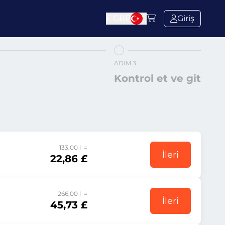
£
GBP
Giriş
ADIM 3
Kontrol et ve git
133,00 l =
İleri
22,86 £
266,00 l =
İleri
45,73 £