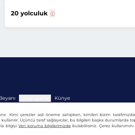
20 yolculuk
Beyanı
Çerez ayarları
Künye
anır. Kimi çerezler asli öneme sahipken, kimileri bizim tarafımız
n kullanılır. Üçüncü taraf sağlayıcılar, bu bilgileri başka durumlarda top
la bilgiyi
Veri koruma bilgilerimizde
bulabilirsiniz. Çerez kullanımın