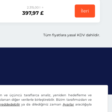
2.315,00 l =
İleri
397,97 £
Tüm fiyatlara yasal KDV dahildir.
dan ve üçüncü taraflarca analiz, yeniden hedefleme ve
lanan diğer verilerle birleştirebilir. Bizim tarafımızdan ve
ı
reddedebilir
ya da dilediğiniz zaman
Ayarlar
aracılığıyla