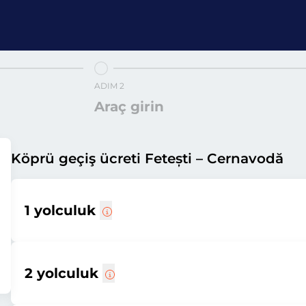
ADIM 2
Araç girin
Köprü geçiş ücreti Fetești – Cernavodă
1 yolculuk
2 yolculuk