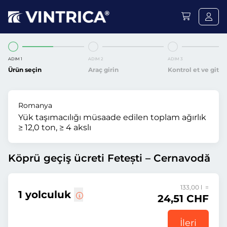
ADIM 1
ADIM 2
ADIM 3
Ürün seçin
Araç girin
Kontrol et ve git
Romanya
Yük taşımacılığı müsaade edilen toplam ağırlık
≥ 12,0 ton, ≥ 4 akslı
Köprü geçiş ücreti Fetești – Cernavodă
133,00 l =
1 yolculuk
24,51 CHF
İleri