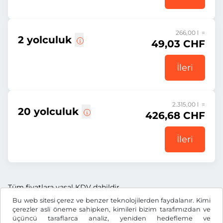
266,00 l =
2 yolculuk
49,03 CHF
İleri
2.315,00 l =
20 yolculuk
426,68 CHF
İleri
Tüm fiyatlara yasal KDV dahildir.
Bu web sitesi çerez ve benzer teknolojilerden faydalanır. Kimi
çerezler asli öneme sahipken, kimileri bizim tarafımızdan ve
üçüncü taraflarca analiz, yeniden hedefleme ve