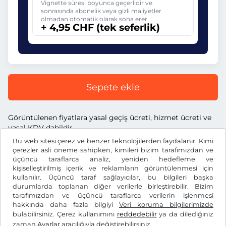
Vignette süresi boyunca geçerlidir ve
sonrasında abonelik veya gizli maliyetler
olmadan otomatik olarak sona erer.
+ 4,95 CHF (tek seferlik)
Sepete ekle
Görüntülenen fiyatlara yasal geçiş ücreti, hizmet ücreti ve
yasal KDV dahildir.
Bu web sitesi çerez ve benzer teknolojilerden faydalanır. Kimi
çerezler asli öneme sahipken, kimileri bizim tarafımızdan ve
üçüncü taraflarca analiz, yeniden hedefleme ve
kişiselleştirilmiş içerik ve reklamların görüntülenmesi için
kullanılır. Üçüncü taraf sağlayıcılar, bu bilgileri başka
CHF
durumlarda toplanan diğer verilerle birleştirebilir. Bizim
tarafımızdan ve üçüncü taraflarca verilerin işlenmesi
hakkında daha fazla bilgiyi
Veri koruma bilgilerimizde
Facebook
Instagram
bulabilirsiniz. Çerez kullanımını
reddedebilir
ya da dilediğiniz
zaman
Ayarlar
aracılığıyla değiştirebilirsiniz.