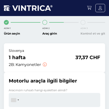
ADIM 1
ADIM 2
ADIM 3
Ürün seçin
Araç girin
Kontrol et ve git
Slovenya
1 hafta
37,37 CHF
2B:
Kamyonetler
Motorlu araçla ilgili bilgiler
Aracınızın ruhsatı hangi eyaletten alındı?