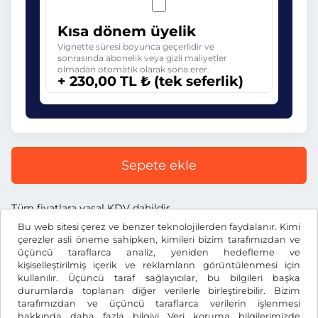
Kısa dönem üyelik
Vignette süresi boyunca geçerlidir ve
sonrasında abonelik veya gizli maliyetler
olmadan otomatik olarak sona erer.
+ 230,00 TL ₺ (tek seferlik)
Sepete ekle
Tüm fiyatlara yasal KDV dahildir.
Bu web sitesi çerez ve benzer teknolojilerden faydalanır. Kimi
çerezler asli öneme sahipken, kimileri bizim tarafımızdan ve
üçüncü taraflarca analiz, yeniden hedefleme ve
kişiselleştirilmiş içerik ve reklamların görüntülenmesi için
kullanılır. Üçüncü taraf sağlayıcılar, bu bilgileri başka
TL ₺
TRY
durumlarda toplanan diğer verilerle birleştirebilir. Bizim
tarafımızdan ve üçüncü taraflarca verilerin işlenmesi
hakkında daha fazla bilgiyi
Veri koruma bilgilerimizde