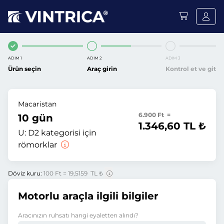
ADIM 1
ADIM 2
ADIM 3
Ürün seçin
Araç girin
Kontrol et ve git
Macaristan
6.900 Ft =
10 gün
1.346,60 TL ₺
U:
D2 kategorisi için
römorklar
Döviz kuru:
100 Ft = 19,5159 TL ₺
Motorlu araçla ilgili bilgiler
Aracınızın ruhsatı hangi eyaletten alındı?