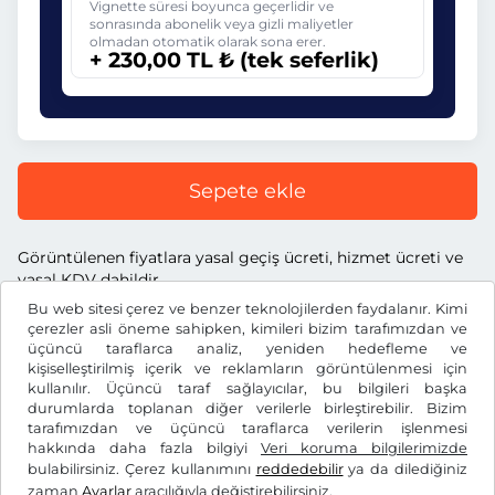
Vignette süresi boyunca geçerlidir ve
sonrasında abonelik veya gizli maliyetler
olmadan otomatik olarak sona erer.
+ 230,00 TL ₺ (tek seferlik)
Sepete ekle
Görüntülenen fiyatlara yasal geçiş ücreti, hizmet ücreti ve
yasal KDV dahildir.
Bu web sitesi çerez ve benzer teknolojilerden faydalanır. Kimi
çerezler asli öneme sahipken, kimileri bizim tarafımızdan ve
üçüncü taraflarca analiz, yeniden hedefleme ve
kişiselleştirilmiş içerik ve reklamların görüntülenmesi için
kullanılır. Üçüncü taraf sağlayıcılar, bu bilgileri başka
TL ₺
TRY
durumlarda toplanan diğer verilerle birleştirebilir. Bizim
tarafımızdan ve üçüncü taraflarca verilerin işlenmesi
hakkında daha fazla bilgiyi
Veri koruma bilgilerimizde
Facebook
Instagram
bulabilirsiniz. Çerez kullanımını
reddedebilir
ya da dilediğiniz
zaman
Ayarlar
aracılığıyla değiştirebilirsiniz.