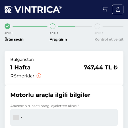
ADIM 1
ADIM 2
ADIM 3
Ürün seçin
Araç girin
Kontrol et ve git
Bulgaristan
1 Hafta
747,44 TL ₺
Römorklar
Motorlu araçla ilgili bilgiler
Aracınızın ruhsatı hangi eyaletten alındı?