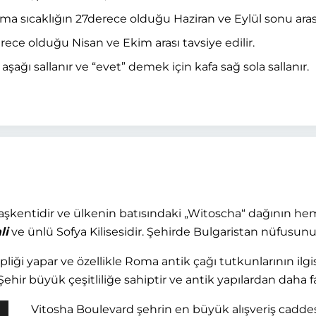
lama sıcaklığın 27derece olduğu Haziran ve Eylül sonu arası
erece olduğu Nisan ve Ekim arası tavsiye edilir.
şağı sallanır ve “evet” demek için kafa sağ sola sallanır.
aşkentidir ve ülkenin batısındaki „Witoscha“ dağının h
li
ve ünlü Sofya Kilisesidir. Şehirde Bulgaristan nüfusunu
ipliği yapar ve özellikle Roma antik çağı tutkunlarının ilg
ehir büyük çeşitliliğe sahiptir ve antik yapılardan daha fa
Vitosha Boulevard şehrin en büyük alışveriş caddesi