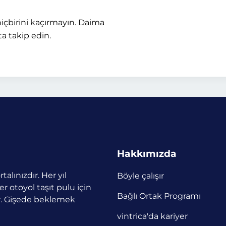
içbirini kaçırmayın. Daima
a takip edin.
Hakkımızda
talınızdır. Her yıl
Böyle çalışır
r otoyol taşıt pulu için
Bağlı Ortak Programı
or. Gişede beklemek
vintrica'da kariyer