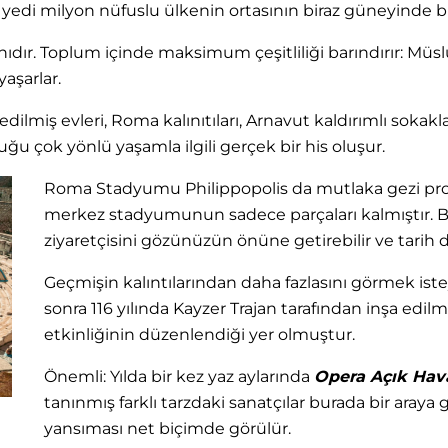
da yedi milyon nüfuslu ülkenin ortasının biraz güneyinde 
nıdır. Toplum içinde maksimum çeşitliliği barındırır: Müsl
aşarlar.
edilmiş evleri, Roma kalınıtıları, Arnavut kaldırımlı sokakl
u çok yönlü yaşamla ilgili gerçek bir his oluşur.
Roma Stadyumu Philippopolis da mutlaka gezi prog
merkez stadyumunun sadece parçaları kalmıştır. B
ziyaretçisini gözünüzün önüne getirebilir ve tarih do
Geçmişin kalıntılarından daha fazlasını görmek istey
sonra 116 yılında Kayzer Trajan tarafından inşa edil
etkinliğinin düzenlendiği yer olmuştur.
Önemli: Yılda bir kez yaz aylarında
Opera Açık Hava
tanınmış farklı tarzdaki sanatçılar burada bir araya g
yansıması net biçimde görülür.