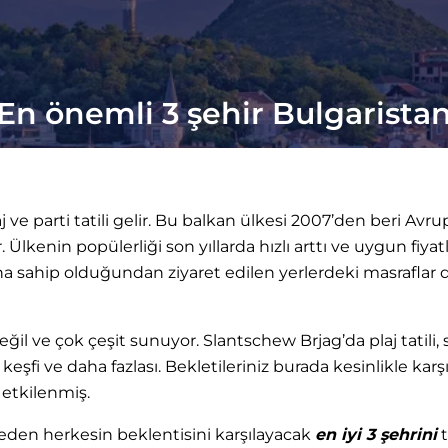
En önemli 3 şehir Bulgarista
e parti tatili gelir. Bu balkan ülkesi 2007’den beri Avru
kenin popülerliği son yıllarda hızlı arttı ve uygun fiyatl
a sahip olduğundan ziyaret edilen yerlerdeki masraflar 
ğil ve çok çeşit sunuyor. Slantschew Brjag’da plaj tatili,
eşfi ve daha fazlası. Bekletileriniz burada kesinlikle karş
 etkilenmiş.
eden herkesin beklentisini karşılayacak
en iyi 3 şehrini
t