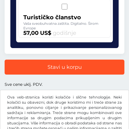
Turističko članstvo
Vaša sveobuhvatna zaštita. Digitalno. Širom
Evrope
57,00 US$
godišnje
Stavi u korpu
Sve cene uklj. PDV.
Ova veb-stranica koristi kolačiće i slične tehnologije. Neki
kolačići su obavezni, dok druge koristimo mi i treće strane za
analitiku, ponovno ciljanje i prikazivanje personalizovanog
sadržaja i reklamiranja. Treće strane mogu kombinovati ove
US$
USD
informacije sa drugim podacima prikupljenim u drugim
situacijama. Više informacija o obradi podataka od strane nas
i trećih strana možete pronaći u našim
informacijama o zaštiti