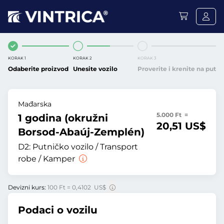
KORAK 1
KORAK 2
KORAK 3
Odaberite proizvod
Unesite vozilo
Proverite i krenite na put
Mađarska
5.000 Ft =
1 godina (okružni
20,51 US$
Borsod-Abaúj-Zemplén)
D2:
Putničko vozilo / Transport
robe / Kamper
Devizni kurs:
100 Ft = 0,4102 US$
Podaci o vozilu