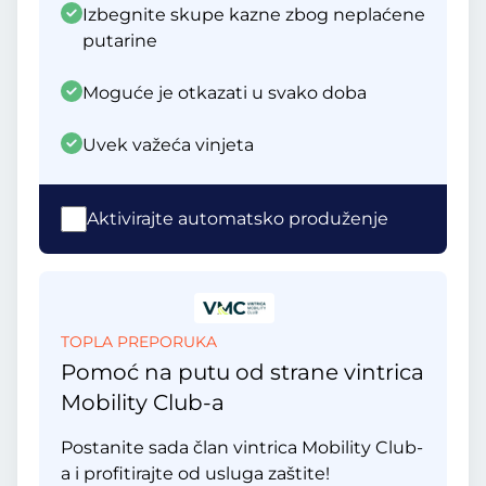
Izbegnite skupe kazne zbog neplaćene
putarine
Moguće je otkazati u svako doba
Uvek važeća vinjeta
Aktivirajte automatsko produženje
TOPLA PREPORUKA
Pomoć na putu od strane vintrica
Mobility Club-a
Postanite sada član vintrica Mobility Club-
a i profitirajte od usluga zaštite!