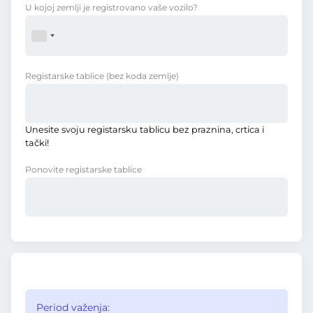
U kojoj zemlji je registrovano vaše vozilo?
Registarske tablice
(bez koda zemlje)
Unesite svoju registarsku tablicu bez praznina, crtica i
tački!
Ponovite registarske tablice
Period važenja: