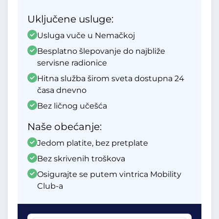
Uključene usluge:
Usluga vuče u Nemačkoj
Besplatno šlepovanje do najbliže
servisne radionice
Hitna služba širom sveta dostupna 24
časa dnevno
Bez ličnog učešća
Naše obećanje:
Jedom platite, bez pretplate
Bez skrivenih troškova
Osigurajte se putem vintrica Mobility
Club-a