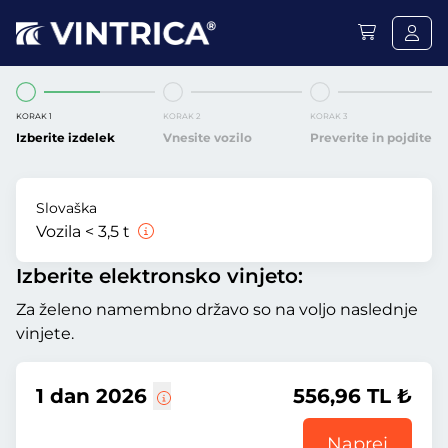
KORAK 1
KORAK 2
KORAK 3
Izberite izdelek
Vnesite vozilo
Preverite in pojdite
Slovaška
Vozila < 3,5 t
Izberite elektronsko vinjeto:
Za želeno namembno državo so na voljo naslednje
vinjete.
1 dan 2026
556,96 TL ₺
Naprej