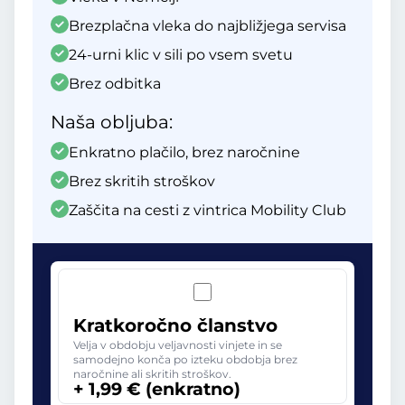
Brezplačna vleka do najbližjega servisa
24-urni klic v sili po vsem svetu
Brez odbitka
Naša obljuba:
Enkratno plačilo, brez naročnine
Brez skritih stroškov
Zaščita na cesti z vintrica Mobility Club
Kratkoročno članstvo
Velja v obdobju veljavnosti vinjete in se
samodejno konča po izteku obdobja brez
naročnine ali skritih stroškov.
+ 1,99 € (enkratno)