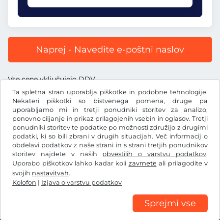
Naprej - Navedite e-poštni naslov
Vse cene vključujejo DDV.
Ta spletna stran uporablja piškotke in podobne tehnologije.
Nekateri piškotki so bistvenega pomena, druge pa
uporabljamo mi in tretji ponudniki storitev za analizo,
ponovno ciljanje in prikaz prilagojenih vsebin in oglasov. Tretji
ponudniki storitev te podatke po možnosti združijo z drugimi
€
EUR
podatki, ki so bili zbrani v drugih situacijah. Več informacij o
obdelavi podatkov z naše strani in s strani tretjih ponudnikov
storitev najdete v naših
obvestilih o varstvu podatkov
.
Facebook
Instagram
Uporabo piškotkov lahko kadar koli
zavrnete
ali prilagodite v
svojih
nastavitvah
.
Splošni pogoji poslovanja/preklicna pravica
Kolofon
|
Izjava o varstvu podatkov
Izjava o varstvu podatkov
Nastavitve piškotkov
Kolofon
Sprejmi vse