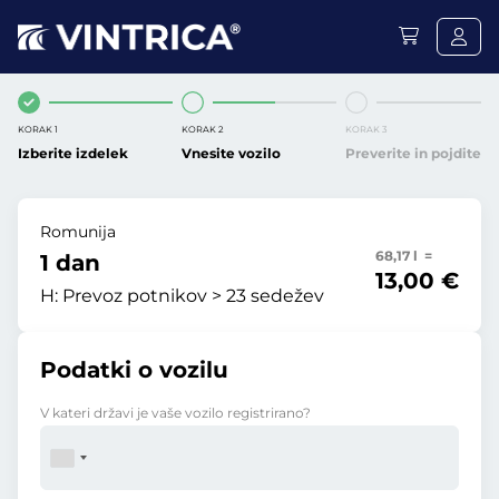
KORAK 1
KORAK 2
KORAK 3
Izberite izdelek
Vnesite vozilo
Preverite in pojdite
Romunija
68,17 l =
1 dan
13,00 €
H:
Prevoz potnikov > 23 sedežev
Podatki o vozilu
V kateri državi je vaše vozilo registrirano?