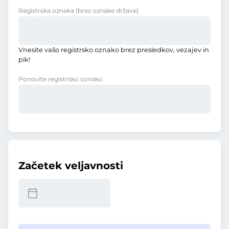
Registrska oznaka
(brez oznake države)
Vnesite vašo registrsko oznako brez presledkov, vezajev in
pik!
Ponovite registrsko oznako
Začetek veljavnosti