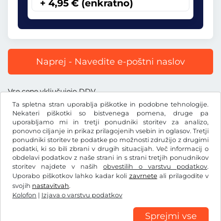
+ 4,95 € (enkratno)
Naprej - Navedite e-poštni naslov
Vse cene vključujejo DDV.
Ta spletna stran uporablja piškotke in podobne tehnologije.
Nekateri piškotki so bistvenega pomena, druge pa
uporabljamo mi in tretji ponudniki storitev za analizo,
ponovno ciljanje in prikaz prilagojenih vsebin in oglasov. Tretji
ponudniki storitev te podatke po možnosti združijo z drugimi
€
EUR
podatki, ki so bili zbrani v drugih situacijah. Več informacij o
obdelavi podatkov z naše strani in s strani tretjih ponudnikov
storitev najdete v naših
obvestilih o varstvu podatkov
.
Facebook
Instagram
Uporabo piškotkov lahko kadar koli
zavrnete
ali prilagodite v
svojih
nastavitvah
.
Splošni pogoji poslovanja/preklicna pravica
Kolofon
|
Izjava o varstvu podatkov
Izjava o varstvu podatkov
Nastavitve piškotkov
Kolofon
Sprejmi vse