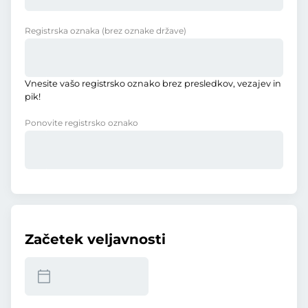
Registrska oznaka
(brez oznake države)
Vnesite vašo registrsko oznako brez presledkov, vezajev in
pik!
Ponovite registrsko oznako
Začetek veljavnosti