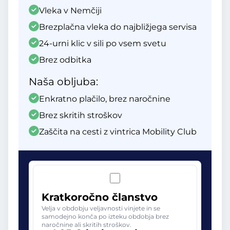
Vleka v Nemčiji
Brezplačna vleka do najbližjega servisa
24-urni klic v sili po vsem svetu
Brez odbitka
Naša obljuba:
Enkratno plačilo, brez naročnine
Brez skritih stroškov
Zaščita na cesti z vintrica Mobility Club
Kratkoročno članstvo
Velja v obdobju veljavnosti vinjete in se
samodejno konča po izteku obdobja brez
naročnine ali skritih stroškov.