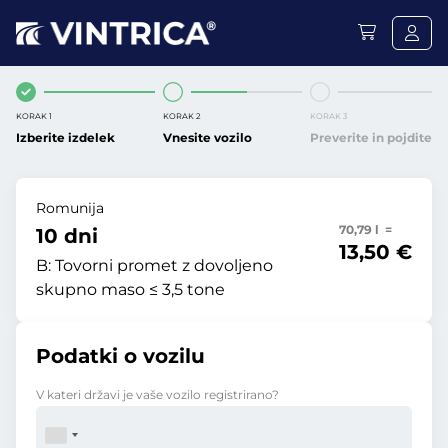
KORAK 1
KORAK 2
KORAK 3
Izberite izdelek
Vnesite vozilo
Preverite in pojdite
Romunija
70,79 l =
10 dni
13,50 €
B:
Tovorni promet z dovoljeno
skupno maso ≤ 3,5 tone
Podatki o vozilu
V kateri državi je vaše vozilo registrirano?