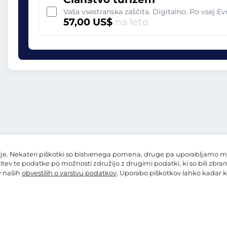
Vaša vsestranska zaščita. Digitalno. Po vsej Ev
57,00 US$
na leto
e. Nekateri piškotki so bistvenega pomena, druge pa uporabljamo mi in
ritev te podatke po možnosti združijo z drugimi podatki, ki so bili zbra
 v naših
obvestilih o varstvu podatkov
. Uporabo piškotkov lahko kadar k
 o varstvu podatkov
Nastavitve piškotkov
Kolofon