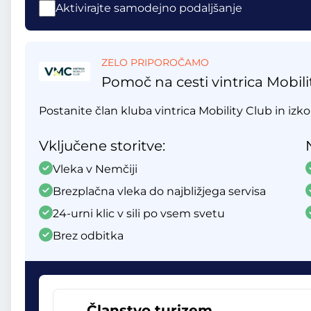
Aktivirajte samodejno podaljšanje
ZELO PRIPOROČAMO
Pomoč na cesti vintrica Mobili
Postanite član kluba vintrica Mobility Club in izko
Vključene storitve:
Vleka v Nemčiji
Brezplačna vleka do najbližjega servisa
24-urni klic v sili po vsem svetu
Brez odbitka
Članstvo turizem