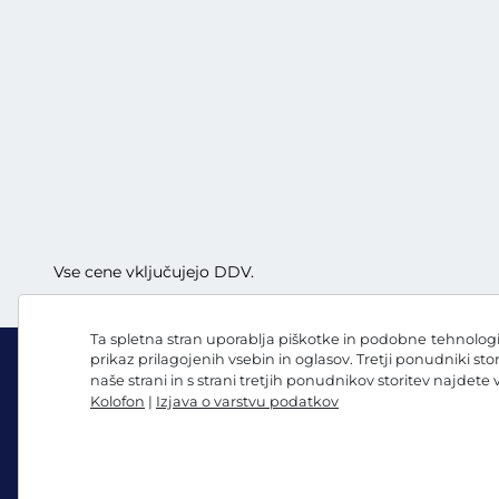
Vse cene vključujejo DDV.
Ta spletna stran uporablja piškotke in podobne tehnologij
prikaz prilagojenih vsebin in oglasov. Tretji ponudniki sto
naše strani in s strani tretjih ponudnikov storitev najdete
Kolofon
|
Izjava o varstvu podatkov
Facebook
Instagram
Splošni pogoji poslovanja/preklicna pravica
Izjava