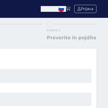
US$
USD
Prijava
KORAK 3
Preverite in pojdite