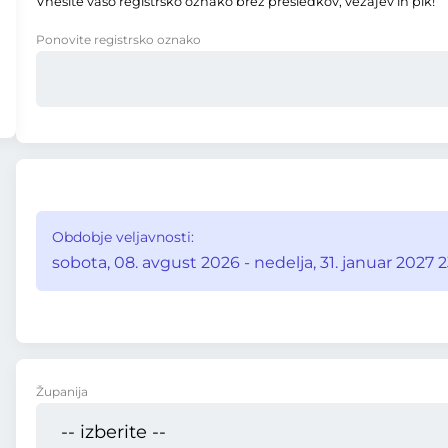
Vnesite vašo registrsko oznako brez presledkov, vezajev in pik!
Ponovite registrsko oznako
Obdobje veljavnosti:
sobota, 08. avgust 2026 - nedelja, 31. januar 2027 2
Županija