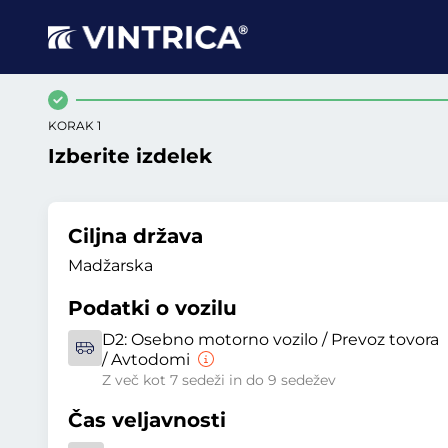
KORAK 1
Izberite izdelek
Ciljna država
Madžarska
Podatki o vozilu
D2:
Osebno motorno vozilo / Prevoz tovora
/ Avtodomi
Z več kot 7 sedeži in do 9 sedežev
Čas veljavnosti