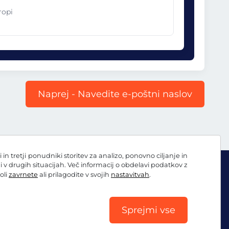
ropi
Naprej - Navedite e-poštni naslov
 tretji ponudniki storitev za analizo, ponovno ciljanje in
ni v drugih situacijah. Več informacij o obdelavi podatkov z
oli
zavrnete
ali prilagodite v svojih
nastavitvah
.
Sprejmi vse