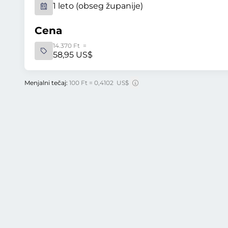
1 leto (obseg županije)
Cena
14.370 Ft =
58,95 US$
Menjalni tečaj:
100 Ft = 0,4102 US$