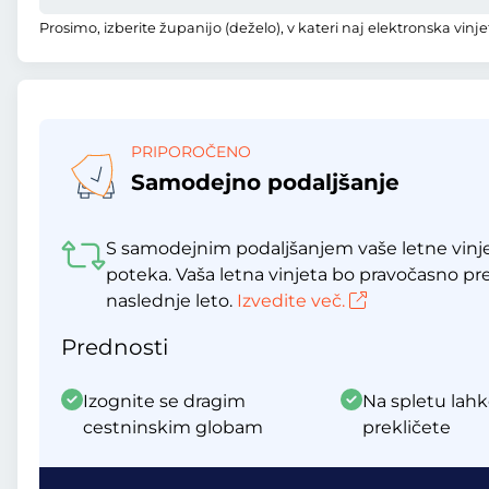
Prosimo, izberite županijo (deželo), v kateri naj elektronska vinjet
PRIPOROČENO
Samodejno podaljšanje
S samodejnim podaljšanjem vaše letne vinje
poteka. Vaša letna vinjeta bo pravočasno p
naslednje leto.
Izvedite več.
Prednosti
Izognite se dragim
Na spletu lahk
cestninskim globam
prekličete