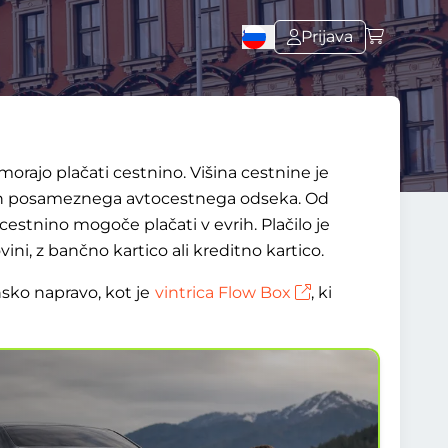
Prijava
morajo plačati cestnino. Višina cestnine je
a in posameznega avtocestnega odseka. Od
cestnino mogoče plačati v evrih. Plačilo je
ni, z bančno kartico ali kreditno kartico.
sko napravo, kot je
vintrica Flow Box
, ki