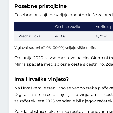
Posebne pristojbine
Posebne pristojbine veljajo dodatno le še za pre
Osebno vozilo
Vozilo s p
Predor Učka
4,10 €
6,20 €
V glavni sezoni (01.06.–30.09.) veljajo višje tarife.
Od junija 2020 za vse mostove na Hrvaškem ni tre
Mirna spadata med splošne ceste s cestnino. Zdaj 
Ima Hrvaška vinjeto?
Na Hrvaškem je trenutno še vedno treba plačevat
Digitalni sistem cestninjenja z e-vinjetami in c
za začetek leta 2025, vendar je bil njegov začetek
Že zdaj obstaja elektronska rešitev, imenovana s