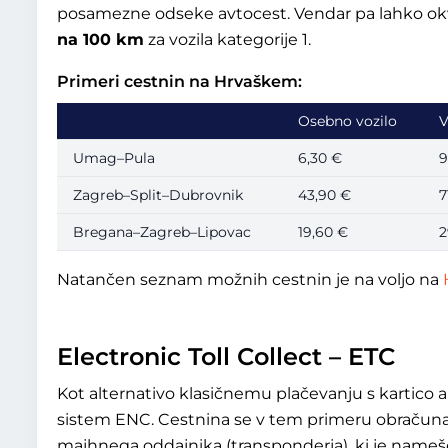
posamezne odseke avtocest. Vendar pa lahko okvir
na 100 km
za vozila kategorije 1.
Primeri cestnin na Hrvaškem:
Osebno vozilo
V
Umag–Pula
6,30 €
9
Zagreb–Split–Dubrovnik
43,90 €
7
Bregana–Zagreb–Lipovac
19,60 €
2
Natančen seznam možnih cestnin je na voljo na
Electronic Toll Collect – ETC
Kot alternativo klasičnemu plačevanju s kartico 
sistem ENC. Cestnina se v tem primeru obračuna 
majhnega oddajnika (transponderja), ki je namešč