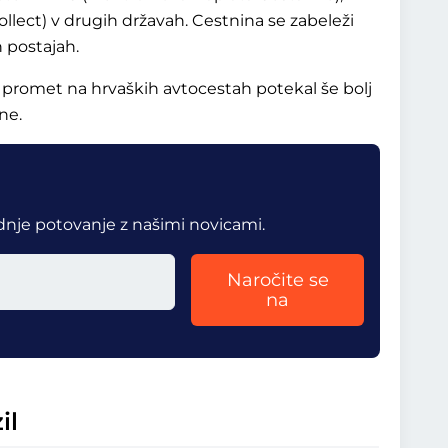
llect) v drugih državah. Cestnina se zabeleži
h postajah.
 promet na hrvaških avtocestah potekal še bolj
ne.
dnje potovanje z našimi novicami.
Naročite se
na
il