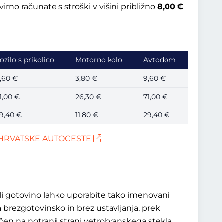
no računate s stroški v višini približno
8,00 €
ozilo s prikolico
Motorno kolo
Avtodom
,60 €
3,80 €
9,60 €
1,00 €
26,30 €
71,00 €
9,40 €
11,80 €
29,40 €
HRVATSKE AUTOCESTE
ali gotovino lahko uporabite tako imenovani
brezgotovinsko in brez ustavljanja, prek
en na notranji strani vetrobranskega stekla.