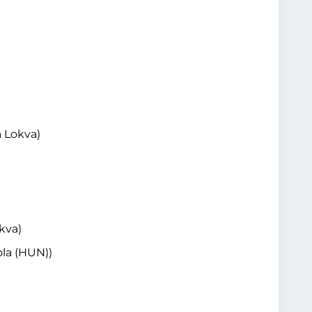
a Lokva)
kva)
ola (HUN))