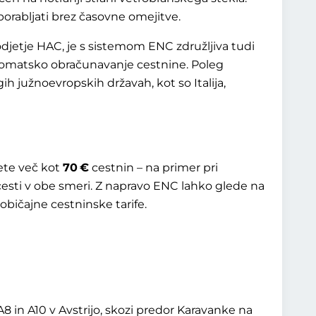
orabljati brez časovne omejitve.
odjetje HAC, je s sistemom ENC združljiva tudi
tomatsko obračunavanje cestnine. Poleg
h južnoevropskih državah, kot so Italija,
ete več kot
70 €
cestnin – na primer pri
esti v obe smeri. Z napravo ENC lahko glede na
običajne cestninske tarife.
8 in A10 v Avstrijo, skozi predor Karavanke na