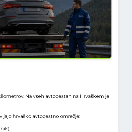
kilometrov. Na vseh avtocestah na Hrvaškem je
vljajo hrvaško avtocestno omrežje:
nik)