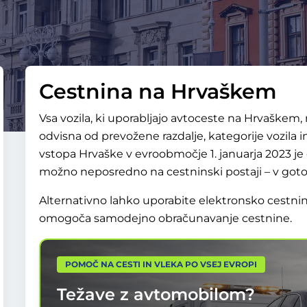
Cestnina na Hrvaškem
Vsa vozila, ki uporabljajo avtoceste na Hrvaškem, 
odvisna od prevožene razdalje, kategorije vozil
vstopa Hrvaške v evroobmočje 1. januarja 2023 je 
možno neposredno na cestninski postaji – v gotovi
Alternativno lahko uporabite elektronsko cestnin
omogoča samodejno obračunavanje cestnine.
POMOČ NA CESTI IN VLEKA PO VSEJ EVROPI
Težave z avtomobilom?