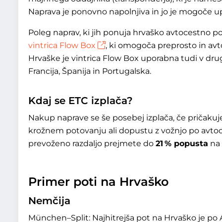
Naprava je ponovno napolnjiva in jo je mogoče up
Poleg naprav, ki jih ponuja hrvaško avtocestno p
vintrica Flow Box
, ki omogoča preprosto in av
Hrvaške je vintrica Flow Box uporabna tudi v drugi
Francija, Španija in Portugalska.
Kdaj se ETC izplača?
Nakup naprave se še posebej izplača, če pričakuj
krožnem potovanju ali dopustu z vožnjo po avtoc
prevoženo razdaljo prejmete do
21 % popusta
na 
Primer poti na Hrvaško
Nemčija
München–Split: Najhitrejša pot na Hrvaško je po A