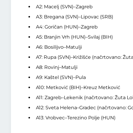
A2: Macelj (SVN)–Zagreb
A3: Bregana (SVN)–Lipovac (SRB)
A4: Goričan (HUN)–Zagreb
A5: Branjin Vrh (HUN)–Svilaj (BIH)
A6: Bosilijvo–Matulji
A7: Rupa (SVN)–Križišće (načrtovano: Žut
A8: Rovinj–Matulji
A9: Kaštel (SVN)–Pula
A10: Metković (BIH)–Kreuz Metković
A11: Zagreb–Lekenik (načrtovano: Žuta Lo
A12: Sveta Helena–Gradec (načrtovano: G
A13: Vrobvec–Terezino Polje (HUN)