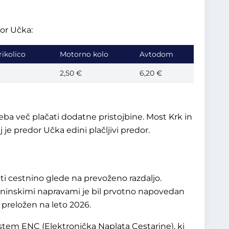
dor Učka:
rikolico
Motorno kolo
Avtodom
2,50 €
6,20 €
ba več plačati dodatne pristojbine. Most Krk in
je predor Učka edini plačljivi predor.
i cestnino glede na prevoženo razdaljo.
estninskimi napravami je bil prvotno napovedan
 preložen na leto 2026.
istem ENC (Elektronička Naplata Cestarine), ki