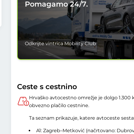
Pomagamo
24/7.
Odkrijte vintrica Mobility Club
Ceste s cestnino
Hrvaško avtocestno omrežje je dolgo 1.300 
obvezno plačilo cestnine.
Ta seznam prikazuje, katere avtoceste sesta
A1: Zagreb–Metković (načrtovano: Dubrov