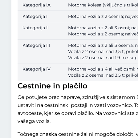
Kategorija IA
Motorna kolesa (vključno s trikole
Kategorija I
Motorna vozila z 2 osema; največ 
Kategorija II
Motorna vozila z 2 ali 3 osmi; naj
Motorna vozila z 2 osema; največ 
Kategorija III
Motorna vozila z 2 ali 3 osema; n
Vozila z 2 osema; nad 3,5 t; prikol
Vozila z 2 osema; nad 1,9 m skupne
Kategorija IV
Motorna vozila s 4 ali več osmi; 
Vozila z 2 osema; nad 3,5 t; prikol
Cestnine in plačilo
Če potujete brez naprave, združljive s sistemo
ustaviti na cestninski postaji in vzeti vozovnico. 
avtoceste, kjer se opravi plačilo. Na vozovnici sta
vašega vozila.
Točnega zneska cestnine žal ni mogoče določiti v