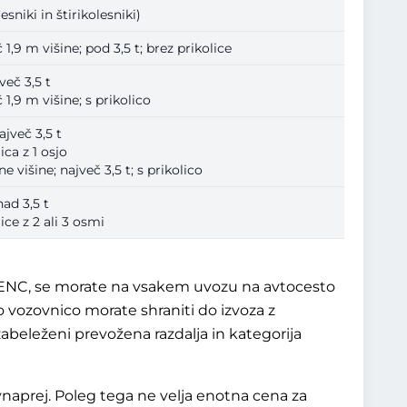
sniki in štirikolesniki)
1,9 m višine; pod 3,5 t; brez prikolice
več 3,5 t
1,9 m višine; s prikolico
ajveč 3,5 t
ica z 1 osjo
 višine; največ 3,5 t; s prikolico
nad 3,5 t
ice z 2 ali 3 osmi
m ENC, se morate na vsakem uvozu na avtocesto
To vozovnico morate shraniti do izvoza z
 zabeleženi prevožena razdalja in kategorija
naprej. Poleg tega ne velja enotna cena za