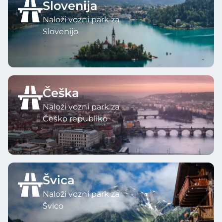
Slovenija
Naloži vozni park za
Slovenijo
Češka
Naloži vozni park za
Češko republiko
Švica
Naloži vozni park za
Švico