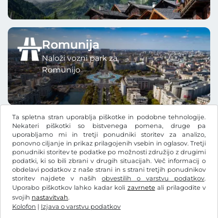
Romunija
Naloži vozni park za
Romunijo
Ta spletna stran uporablja piškotke in podobne tehnologije.
Nekateri piškotki so bistvenega pomena, druge pa
uporabljamo mi in tretji ponudniki storitev za analizo,
ponovno ciljanje in prikaz prilagojenih vsebin in oglasov. Tretji
ponudniki storitev te podatke po možnosti združijo z drugimi
Ft
HUF
podatki, ki so bili zbrani v drugih situacijah. Več informacij o
obdelavi podatkov z naše strani in s strani tretjih ponudnikov
storitev najdete v naših
obvestilih o varstvu podatkov
.
Facebook
Instagram
Uporabo piškotkov lahko kadar koli
zavrnete
ali prilagodite v
svojih
nastavitvah
.
Splošni pogoji poslovanja/preklicna pravica
Kolofon
|
Izjava o varstvu podatkov