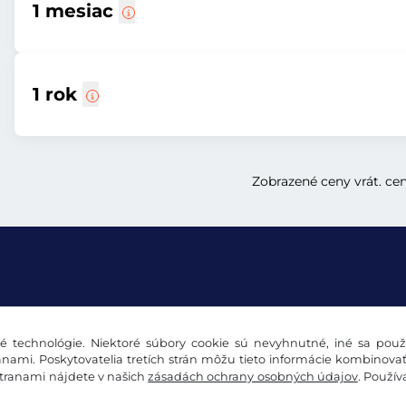
1 mesiac
1 rok
Zobrazené ceny vrát. ce
 technológie. Niektoré súbory cookie sú nevyhnutné, iné sa použí
údajov
Nastavenia súborov cookie
Impressum
nami. Poskytovatelia tretích strán môžu tieto informácie kombinova
stranami nájdete v našich
zásadách ochrany osobných údajov
. Použí