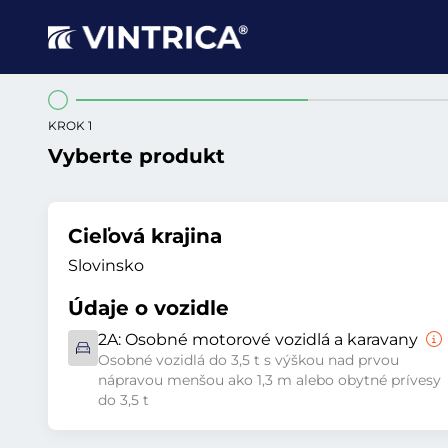
KROK 1
Vyberte produkt
Cieľová krajina
Slovinsko
Údaje o vozidle
2A:
Osobné motorové vozidlá a karavany
Osobné vozidlá do 3,5 t s výškou nad prvou
nápravou menšou ako 1,3 m alebo obytné prívesy
do 3,5 t