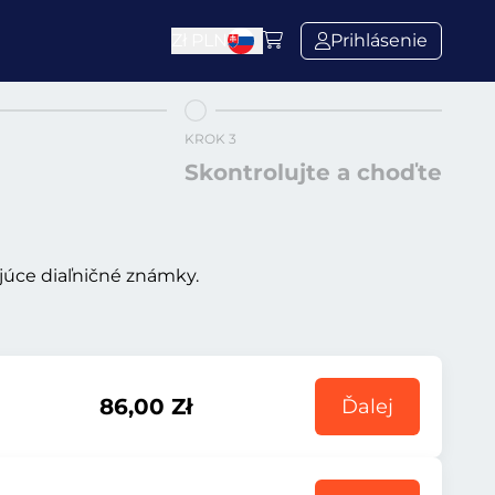
Zł
PLN
Prihlásenie
KROK 3
Skontrolujte a choďte
ujúce diaľničné známky.
86,00 Zł
Ďalej