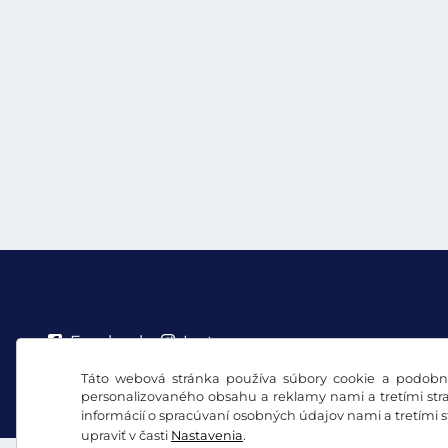
Facebook
Instagram
Táto webová stránka používa súbory cookie a podobné
VOB/právo na odstúpenie
Vyhlásenie o ochrane 
personalizovaného obsahu a reklamy nami a tretími stra
informácií o spracúvaní osobných údajov nami a tretími 
upraviť v časti
Nastavenia
.