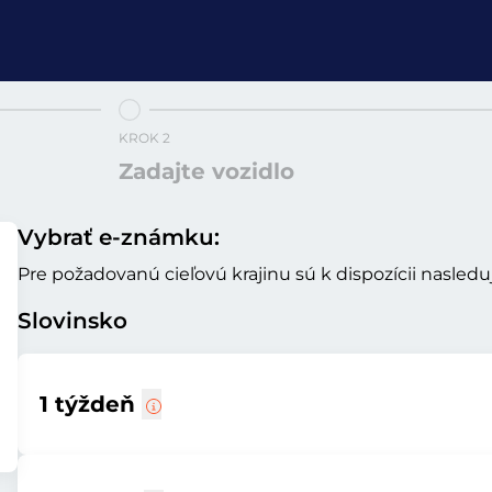
KROK 2
Zadajte vozidlo
Vybrať e-známku:
Pre požadovanú cieľovú krajinu sú k dispozícii nasled
Slovinsko
1 týždeň