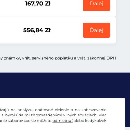
167,70 Zł
Ďalej
556,84 Zł
Ďalej
ny známky, vrát. servisného poplatku a vrát. zákonnej DPH
vajú na analýzu, opätovné cielenie a na zobrazovanie
ť s inými údajmi zhromaždenými v iných situáciách. Viac
vanie súborov cookie môžete
odmietnuť
alebo kedykoľvek