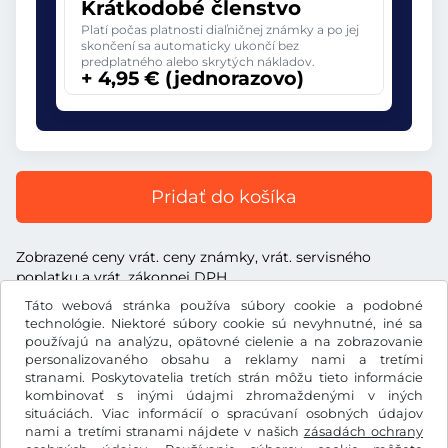
Krátkodobé členstvo
Platí počas platnosti diaľničnej známky a po jej
skončení sa automaticky ukončí bez
predplatného alebo skrytých nákladov.
+ 4,95 € (jednorazovo)
Pridať do košíka
Zobrazené ceny vrát. ceny známky, vrát. servisného
poplatku a vrát. zákonnej DPH
Táto webová stránka používa súbory cookie a podobné
technológie. Niektoré súbory cookie sú nevyhnutné, iné sa
používajú na analýzu, opätovné cielenie a na zobrazovanie
personalizovaného obsahu a reklamy nami a tretími
€
stranami. Poskytovatelia tretích strán môžu tieto informácie
EUR
kombinovať s inými údajmi zhromaždenými v iných
situáciách. Viac informácií o spracúvaní osobných údajov
nami a tretími stranami nájdete v našich
zásadách ochrany
Facebook
Instagram