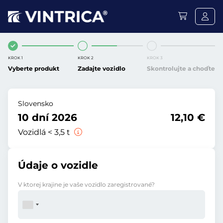
KROK 1
KROK 2
KROK 3
Vyberte produkt
Zadajte vozidlo
Skontrolujte a choďte
Slovensko
10 dní 2026
12,10 €
Vozidlá < 3,5 t
Údaje o vozidle
V ktorej krajine je vaše vozidlo zaregistrované?