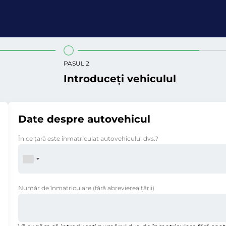
PASUL 2
Introduceți vehiculul
Date despre autovehicul
În ce ţară este înmatriculat autovehiculul dvs.?
Număr de înmatriculare
(fără abrevierea ţării)