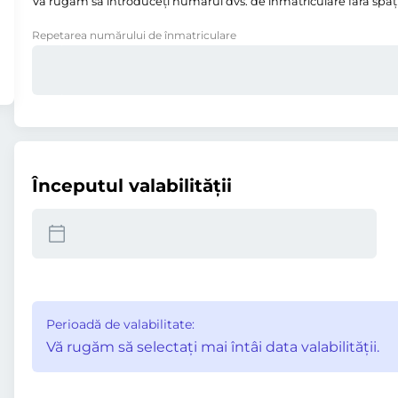
Vă rugăm să introduceţi numărul dvs. de înmatriculare fără spații,
Repetarea numărului de înmatriculare
Începutul valabilităţii
Perioadă de valabilitate:
Vă rugăm să selectaţi mai întâi data valabilităţii.