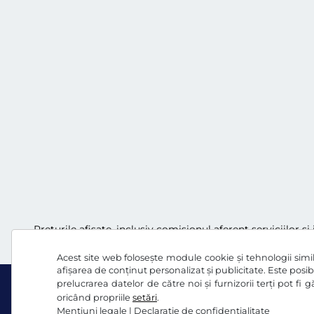
Preţurile afişate, inclusiv comisionul aferent serviciilor ș
Acest site web folosește module cookie și tehnologii simila
afișarea de conținut personalizat și publicitate. Este posibi
prelucrarea datelor de către noi și furnizorii terți pot fi
oricând propriile
setări
.
Mențiuni legale
|
Declaraţie de confidențialitate