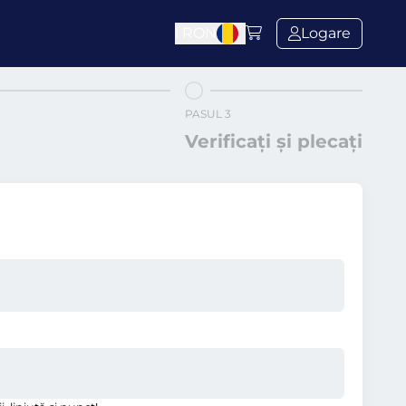
l
RON
Logare
PASUL 3
Verificați și plecați