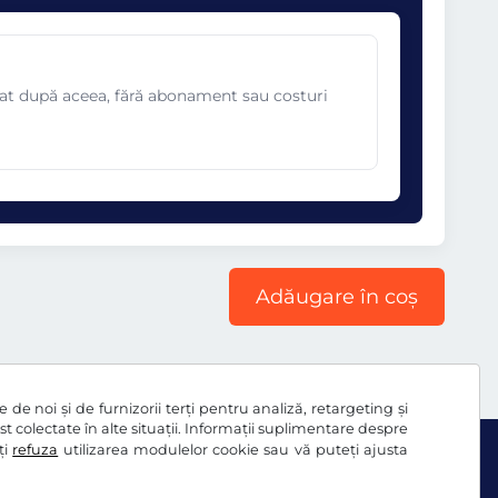
omat după aceea, fără abonament sau costuri
Adăugare în coș
de noi și de furnizorii terți pentru analiză, retargeting și
ost colectate în alte situații. Informații suplimentare despre
ți
refuza
utilizarea modulelor cookie sau vă puteți ajusta