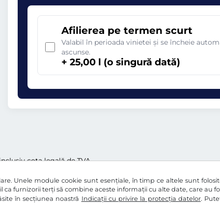
Afilierea pe termen scurt
Valabil în perioada vinietei și se încheie aut
ascunse.
+ 25,00 l (o singură dată)
i inclusiv cota legală de TVA
re. Unele module cookie sunt esențiale, în timp ce altele sunt folosite 
l ca furnizorii terți să combine aceste informații cu alte date, care au f
 găsite în secțiunea noastră
Indicații cu privire la protecția datelor
. Pute