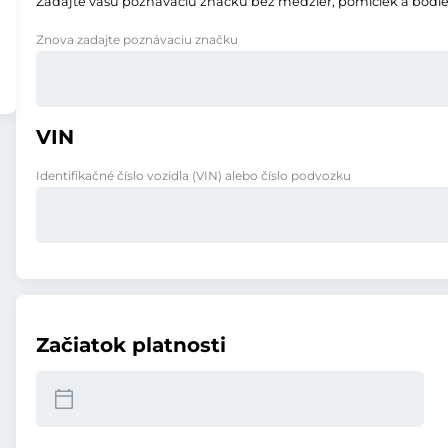
Zadajte vašu poznávaciu značku bez medzier, pomlčiek a bodie
Znova zadajte poznávaciu značku
VIN
Identifikačné číslo vozidla (VIN) alebo číslo podvozku
Začiatok platnosti