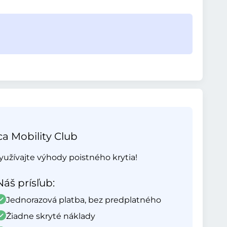
ca Mobility Club
yužívajte výhody poistného krytia!
Náš prísľub:
Jednorazová platba, bez predplatného
Žiadne skryté náklady