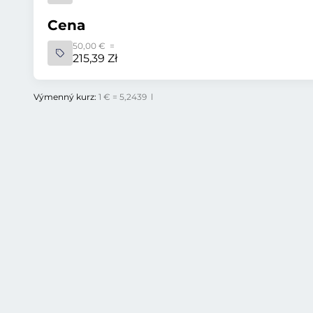
Cena
50,00 € =
215,39 Zł
Výmenný kurz:
1 € = 5,2439 l