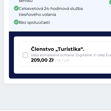
servisu
Celosvetová 24-hodinová služba
tiesňového volania
Bez spoluúčasti
Členstvo „Turistika“.
Vaša komplexná ochrana. Digitálne. V celej E
209,00 Zł
na rok