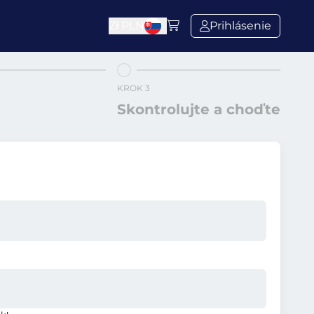
Zł
PLN
Prihlásenie
KROK 3
Skontrolujte a choďte