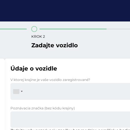
KROK 2
Zadajte vozidlo
Údaje o vozidle
V ktorej krajine je vaše vozidlo zaregistrované?
Poznávacia značka
(bez kódu krajiny)