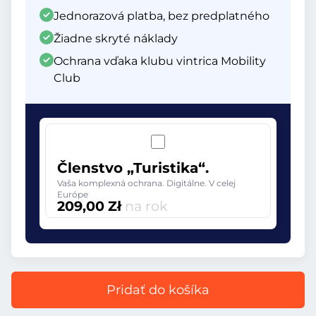
Jednorazová platba, bez predplatného
Žiadne skryté náklady
Ochrana vďaka klubu vintrica Mobility
Club
Členstvo „Turistika“.
Vaša komplexná ochrana. Digitálne. V celej
Európe
209,00 Zł
na rok
Pridať do košíka