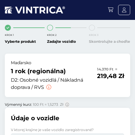
KROK 1
KROK 2
KROK 3
Vyberte produkt
Zadajte vozidlo
Skontrolujte a choďte
Maďarsko
14.370 Ft =
1 rok (regionálna)
219,48 Zł
D2:
Osobné vozidlá / Nákladná
doprava / RVS
Výmenný kurz:
100 Ft = 1,5273 Zł
Údaje o vozidle
V ktorej krajine je vaše vozidlo zaregistrované?