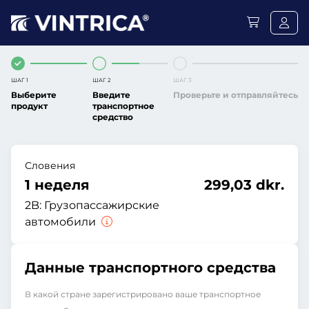
ШАГ 1
ШАГ 2
ШАГ 3
Выберите
Введите
Проверьте и отправляйтесь
продукт
транспортное
средство
Словения
1 неделя
299,03 dkr.
2B:
Грузопассажирские
автомобили
Данные транспортного средства
В какой стране зарегистрировано ваше транспортное