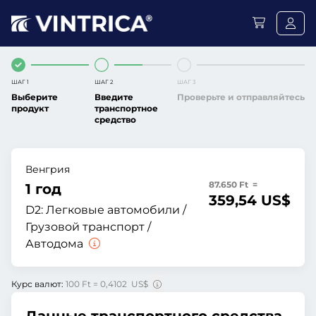
ШАГ 1
ШАГ 2
ШАГ 3
Выберите
Введите
Проверьте и отправляйтесь
продукт
транспортное
средство
Венгрия
87.650 Ft =
1 год
359,54 US$
D2:
Легковые автомобили /
Грузовой транспорт /
Автодома
Курс валют:
100 Ft = 0,4102 US$