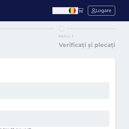
Kč
CZK
Logare
PASUL 3
Verificați și plecați