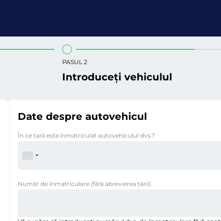
PASUL 2
Introduceți vehiculul
Date despre autovehicul
În ce ţară este înmatriculat autovehiculul dvs.?
Număr de înmatriculare
(fără abrevierea ţării)