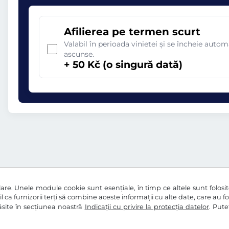
Afilierea pe termen scurt
Valabil în perioada vinietei și se încheie aut
ascunse.
+ 50 Kč (o singură dată)
re. Unele module cookie sunt esențiale, în timp ce altele sunt folosite 
l ca furnizorii terți să combine aceste informații cu alte date, care au f
 găsite în secțiunea noastră
Indicații cu privire la protecția datelor
. Pute