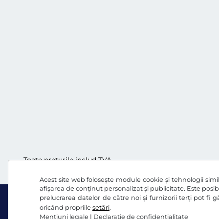
Toate prețurile includ TVA.
Acest site web folosește module cookie și tehnologii simila
afișarea de conținut personalizat și publicitate. Este posibi
prelucrarea datelor de către noi și furnizorii terți pot fi
oricând propriile
setări
.
Mențiuni legale
|
Declaraţie de confidențialitate