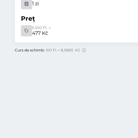
1 zi
Preț
5.550 Ft =
477 Kč
Curs de schimb:
100 Ft = 8,5885 Kč