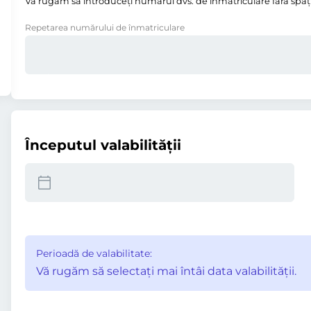
Vă rugăm să introduceţi numărul dvs. de înmatriculare fără spații,
Repetarea numărului de înmatriculare
Începutul valabilităţii
Perioadă de valabilitate:
Vă rugăm să selectaţi mai întâi data valabilităţii.