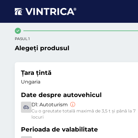
PASUL 1
Alegeți produsul
Țara țintă
Ungaria
Date despre autovehicul
D1:
Autoturism
Cu o greutate totală maximă de 3,5 t și până la 7
locuri
Perioada de valabilitate