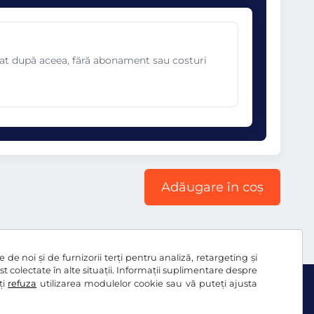
omat după aceea, fără abonament sau costuri
Adăugare în coș
de noi și de furnizorii terți pentru analiză, retargeting și
ost colectate în alte situații. Informații suplimentare despre
ți
refuza
utilizarea modulelor cookie sau vă puteți ajusta