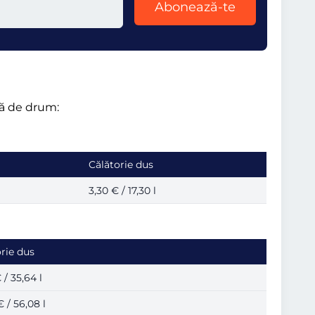
Abonează-te
xă de drum:
Călătorie dus
3,30 € / 17,30 l
rie dus
 / 35,64 l
€ / 56,08 l