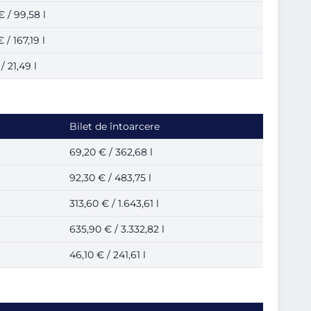
€ / 99,58 l
 / 167,19 l
/ 21,49 l
Bilet de întoarcere
69,20 € / 362,68 l
92,30 € / 483,75 l
313,60 € / 1.643,61 l
635,90 € / 3.332,82 l
46,10 € / 241,61 l