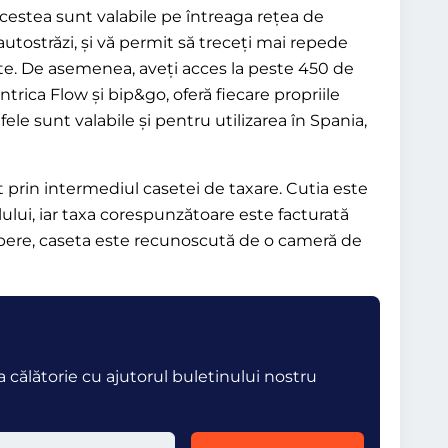
estea sunt valabile pe întreaga rețea de
utostrăzi, și vă permit să treceți mai repede
ate. De asemenea, aveți acces la peste 450 de
intrica Flow și bip&go, oferă fiecare propriile
rifele sunt valabile și pentru utilizarea în Spania,
t prin intermediul casetei de taxare. Cutia este
ului, iar taxa corespunzătoare este facturată
libere, caseta este recunoscută de o cameră de
 călătorie cu ajutorul buletinului nostru