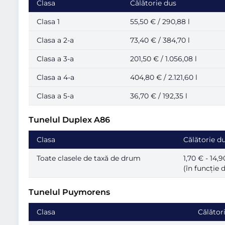
Clasa
Călătorie dus
Clasa 1
55,50 € / 290,88 l
Clasa a 2-a
73,40 € / 384,70 l
Clasa a 3-a
201,50 € / 1.056,08 l
Clasa a 4-a
404,80 € / 2.121,60 l
Clasa a 5-a
36,70 € / 192,35 l
Tunelul Duplex A86
Clasa
Călătorie d
Toate clasele de taxă de drum
1,70 € - 14,9
(în funcție 
Tunelul Puymorens
Clasa
Călător