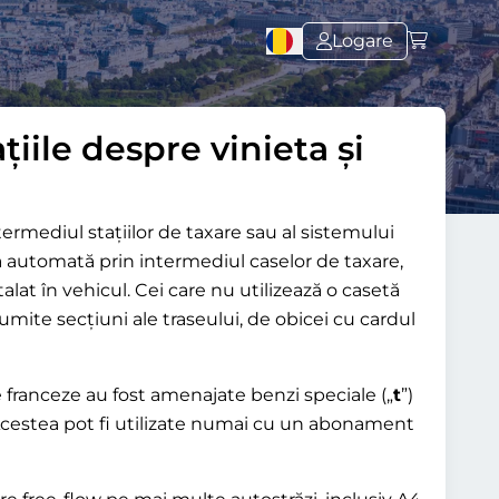
Logare
țiile despre vinieta și
ermediul stațiilor de taxare sau al sistemului
a automată prin intermediul caselor de taxare,
stalat în vehicul. Cei care nu utilizează o casetă
umite secțiuni ale traseului, de obicei cu cardul
e franceze au fost amenajate benzi speciale („
t
”)
Acestea pot fi utilizate numai cu un abonament