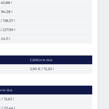
 40,88 l
/ 84,38 l
/ 138,37 l
/ 227,99 l
 24,11 l
Călătorie dus
2,90 € / 15,20 l
orie dus
 / 13,63 l
 / 20,44 l