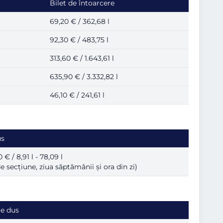
Bilet de întoarcere
69,20 € / 362,68 l
92,30 € / 483,75 l
313,60 € / 1.643,61 l
635,90 € / 3.332,82 l
46,10 € / 241,61 l
us
0 € / 8,91 l - 78,09 l
de secțiune, ziua săptămânii și ora din zi)
ie dus