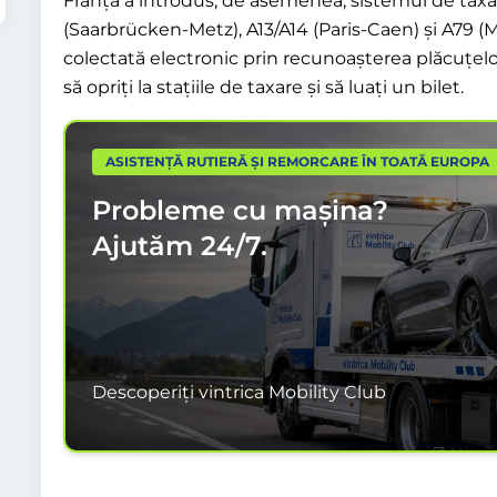
Franța a introdus, de asemenea, sistemul de taxar
(Saarbrücken-Metz), A13/A14 (Paris-Caen) și A79 (
colectată electronic prin recunoașterea plăcuțelo
să opriți la stațiile de taxare și să luați un bilet.
ASISTENȚĂ RUTIERĂ ȘI REMORCARE ÎN TOATĂ EUROPA
Probleme cu mașina?
Ajutăm
24/7.
Descoperiți vintrica Mobility Club