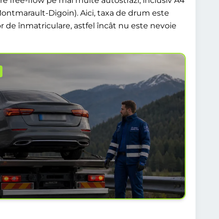
e free-flow pe mai multe autostrăzi, inclusiv A4
Montmarault-Digoin). Aici, taxa de drum este
r de înmatriculare, astfel încât nu este nevoie