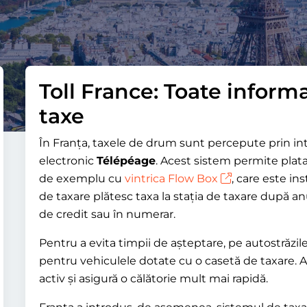
Toll France: Toate informa
taxe
În Franța, taxele de drum sunt percepute prin int
electronic
Télépéage
. Acest sistem permite plat
de exemplu cu
vintrica Flow Box
, care este in
de taxare plătesc taxa la stația de taxare după an
de credit sau în numerar.
Pentru a evita timpii de așteptare, pe autostrăzil
pentru vehiculele dotate cu o casetă de taxare. 
activ și asigură o călătorie mult mai rapidă.