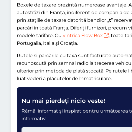
Boxele de taxare prezintă numeroase avantaje. Ac
autostrăzi din Franța, indiferent de compania de a
prin stațiile de taxare datorită benzilor „
t
” rezerv
parcări în toată Franța. Diferiți furnizori, precum v
modele tarifare. Cu
vintrica Flow Box
, toate ta
Portugalia, Italia și Croația.
Rutele și parcările cu taxă sunt facturate automa
recunoscută prin semnal radio la trecerea vehicul
ulterior prin metoda de plată stocată. Pe rutele 
luat vederi a plăcuțelor de înmatriculare.
Nu mai pierdeți nicio veste!
Rămâi informat și inspirat pentru următoarea ta
informativ.