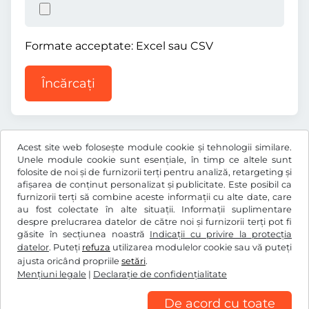
Formate acceptate: Excel sau CSV
Încărcați
Acest site web folosește module cookie și tehnologii similare.
Unele module cookie sunt esențiale, în timp ce altele sunt
folosite de noi și de furnizorii terți pentru analiză, retargeting și
£
GBP
afișarea de conținut personalizat și publicitate. Este posibil ca
furnizorii terți să combine aceste informații cu alte date, care
au fost colectate în alte situații. Informații suplimentare
despre prelucrarea datelor de către noi și furnizorii terți pot fi
Facebook
Instagram
găsite în secțiunea noastră
Indicații cu privire la protecția
datelor
. Puteți
refuza
utilizarea modulelor cookie sau vă puteți
Termeni generali şi condiţii / drept de retragere
ajusta oricând propriile
setări
.
Declaraţie de confidențialitate
Setări cookie
Mențiuni legale
|
Declaraţie de confidențialitate
Mențiuni legale
De acord cu toate