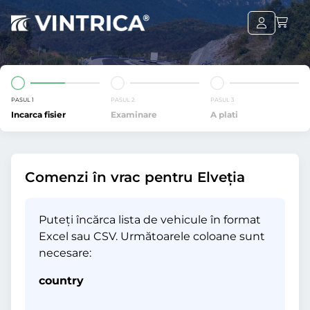
PASUL 1
PASUL 2
PASUL 3
Incarca fisier
Examinare
A plati
Comenzi în vrac pentru Elveția
Puteți încărca lista de vehicule în format
Excel sau CSV. Următoarele coloane sunt
necesare:
country