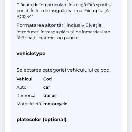
Plăcuța de înmatriculare întreagă fără spații și
punct. În loc de insignă: cratima. Exemplu: „A-
BC1234”
Formatarea altor țări, inclusiv Elveția:
Introduceți întreaga plăcuță de înmatriculare
fără spații, cratime sau puncte.
vehicletype
Selectarea categoriei vehiculului ca cod.
Vehicul
Cod
Auto
car
Remorcă
trailer
Motocicletă
motorcycle
platecolor (opţional)