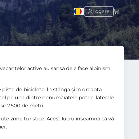
Logare
vacanțelor active au șansa de a face alpinism,
piste de biciclete. În stânga și în dreapta
ocol pe una dintre nenumăratele poteci laterale.
esc 2.500 de metri.
cute zone turistice. Acest lucru înseamnă că vă
er.