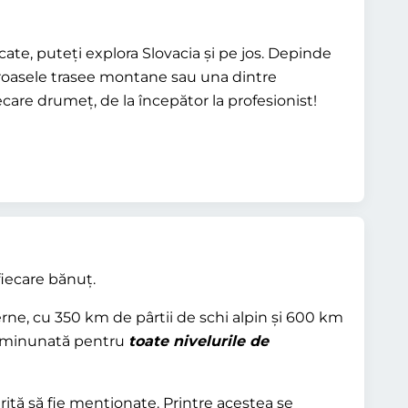
ate, puteți explora Slovacia și pe jos. Depinde
oasele trasee montane sau una dintre
ecare drumeț, de la începător la profesionist!
 fiecare bănuț.
ne, cu 350 km de pârtii de schi alpin și 600 km
hi minunată pentru
toate nivelurile de
erită să fie menționate. Printre acestea se