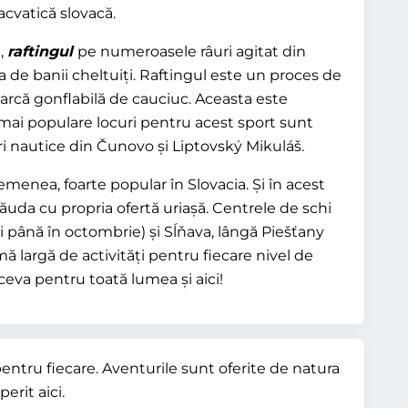
cvatică slovacă.
e,
raftingul
pe numeroasele râuri agitat din
 de banii cheltuiți. Raftingul este un proces de
 barcă gonflabilă de cauciuc. Aceasta este
e mai populare locuri pentru acest sport sunt
ri nautice din Čunovo și Liptovský Mikuláš.
emenea, foarte popular în Slovacia. Și în acest
ăuda cu propria ofertă uriașă. Centrele de schi
i până în octombrie) și Sĺňava, lângă Piešťany
amă largă de activități pentru fiecare nivel de
ă ceva pentru toată lumea și aici!
 pentru fiecare. Aventurile sunt oferite de natura
erit aici.