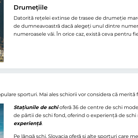
Drumețiile
Datorită rețelei extinse de trasee de drumeție marc
de dumneavoastră dacă alegeți unul dintre numer
numeroasele văi. În orice caz, există ceva pentru fi
pulare sporturi. Mai ales schiorii vor considera că merită
Stațiunile de schi
oferă 36 de centre de schi moder
de pârtii de schi fond, oferind o experiență de sc
experiență
.
Pe lângă schi, Slovacia oferă și alte sporturi care m