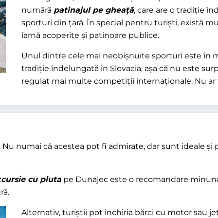
numără
patinajul pe gheață
, care are o tradiție 
sporturi din țară. În special pentru turiști, există
iarnă acoperite și patinoare publice.
Unul dintre cele mai neobișnuite sporturi este în 
tradiție îndelungată în Slovacia, așa că nu este sur
regulat mai multe competiții internaționale. Nu ar t
uri. Nu numai că acestea pot fi admirate, dar sunt ideale ș
cursie cu pluta
pe Dunajec este o recomandare minunată
ră.
Alternativ, turiștii pot închiria bărci cu motor sau