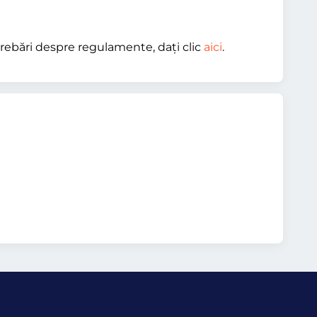
ntrebări despre regulamente, dați clic
aici
.