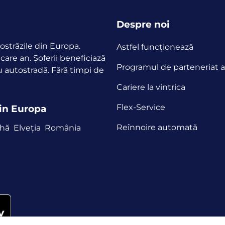
Despre noi
ostrăzile din Europa.
Astfel funcţionează
ecare an.
Șoferii beneficiază
Programul de parteneriat af
u autostradă. Fără timpi de
Cariere la vintrica
Flex-Service
din Europa
Reînnoire automată
ehă
Elveția
România