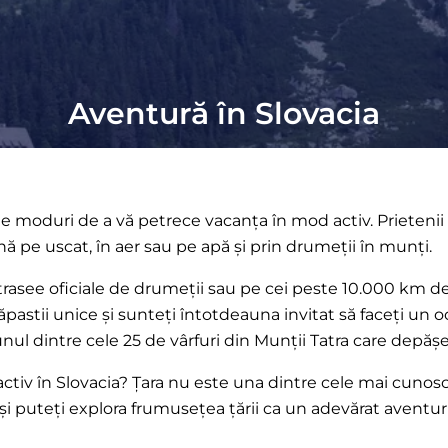
Aventură în Slovacia
de moduri de a vă petrece vacanța în mod activ. Prietenii 
ă pe uscat, în aer sau pe apă și prin drumeții în munți.
trasee oficiale de drumeții sau pe cei peste 10.000 km de 
ăpastii unice și sunteți întotdeauna invitat să faceți un 
unul dintre cele 25 de vârfuri din Munții Tatra care depăș
activ în Slovacia? Țara nu este una dintre cele mai cunos
și puteți explora frumusețea țării ca un adevărat aventuri