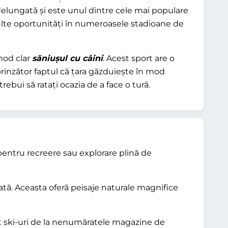
îndelungată și este unul dintre cele mai populare
 multe oportunități în numeroasele stadioane de
mod clar
săniușul cu câini
. Acest sport are o
prinzător faptul că țara găzduiește în mod
rebui să ratați ocazia de a face o tură.
i pentru recreere sau explorare plină de
. Aceasta oferă peisaje naturale magnifice
 jet ski-uri de la nenumăratele magazine de