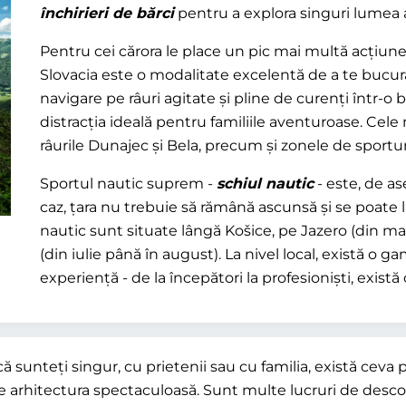
închirieri de bărci
pentru a explora singuri lumea a
Pentru cei cărora le place un pic mai multă acțiun
Slovacia este o modalitate excelentă de a te bucura
navigare pe râuri agitate și pline de curenți într-o
distracția ideală pentru familiile aventuroase. Cel
râurile Dunajec și Bela, precum și zonele de sportu
Sportul nautic suprem -
schiul nautic
- este, de as
caz, țara nu trebuie să rămână ascunsă și se poate l
nautic sunt situate lângă Košice, pe Jazero (din ma
(din iulie până în august). La nivel local, există o g
experiență - de la începători la profesioniști, exist
 că sunteți singur, cu prietenii sau cu familia, există ceva
 de arhitectura spectaculoasă. Sunt multe lucruri de descop