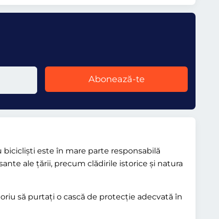
Abonează-te
u bicicliști este în mare parte responsabilă
e ale țării, precum clădirile istorice și natura
toriu să purtați o cască de protecție adecvată în