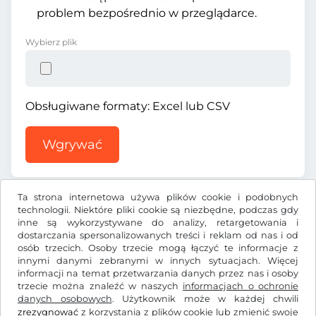
problem bezpośrednio w przeglądarce.
Wybierz plik
Obsługiwane formaty: Excel lub CSV
Wgrywać
Ta strona internetowa używa plików cookie i podobnych
technologii. Niektóre pliki cookie są niezbędne, podczas gdy
inne są wykorzystywane do analizy, retargetowania i
dostarczania spersonalizowanych treści i reklam od nas i od
TL ₺
TRY
osób trzecich. Osoby trzecie mogą łączyć te informacje z
innymi danymi zebranymi w innych sytuacjach. Więcej
informacji na temat przetwarzania danych przez nas i osoby
trzecie można znaleźć w naszych
Facebook
Instagram
informacjach o ochronie
danych osobowych
. Użytkownik może w każdej chwili
zrezygnować
z korzystania z plików cookie lub zmienić swoje