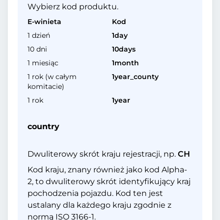
Wybierz kod produktu.
E-winieta
Kod
1 dzień
1day
10 dni
10days
1 miesiąc
1month
1 rok (w całym
1year_county
komitacie)
1 rok
1year
country
Dwuliterowy skrót kraju rejestracji, np.
CH
Kod kraju, znany również jako kod Alpha-
2, to dwuliterowy skrót identyfikujący kraj
pochodzenia pojazdu. Kod ten jest
ustalany dla każdego kraju zgodnie z
normą ISO 3166-1.