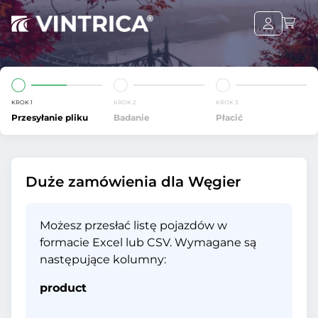
KROK 1
KROK 2
KROK 3
Przesyłanie pliku
Badanie
Płacić
Duże zamówienia dla Węgier
Możesz przesłać listę pojazdów w
formacie Excel lub CSV. Wymagane są
następujące kolumny:
product