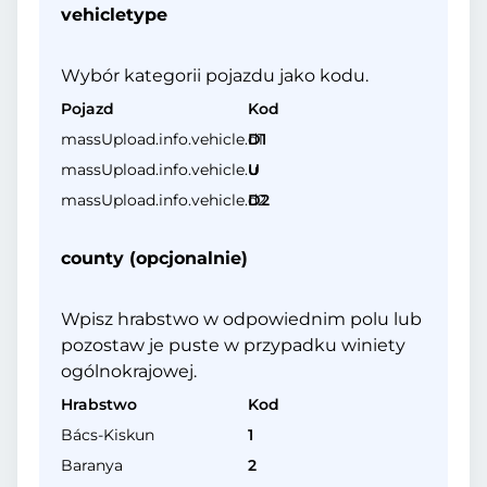
vehicletype
Wybór kategorii pojazdu jako kodu.
Pojazd
Kod
massUpload.info.vehicle.d1
D1
massUpload.info.vehicle.u
U
massUpload.info.vehicle.d2
D2
county (opcjonalnie)
Wpisz hrabstwo w odpowiednim polu lub
pozostaw je puste w przypadku winiety
ogólnokrajowej.
Hrabstwo
Kod
Bács-Kiskun
1
Baranya
2