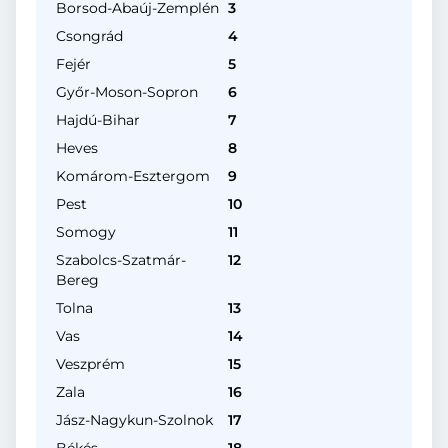
Borsod-Abaúj-Zemplén
3
Csongrád
4
Fejér
5
Győr-Moson-Sopron
6
Hajdú-Bihar
7
Heves
8
Komárom-Esztergom
9
Pest
10
Somogy
11
Szabolcs-Szatmár-
12
Bereg
Tolna
13
Vas
14
Veszprém
15
Zala
16
Jász-Nagykun-Szolnok
17