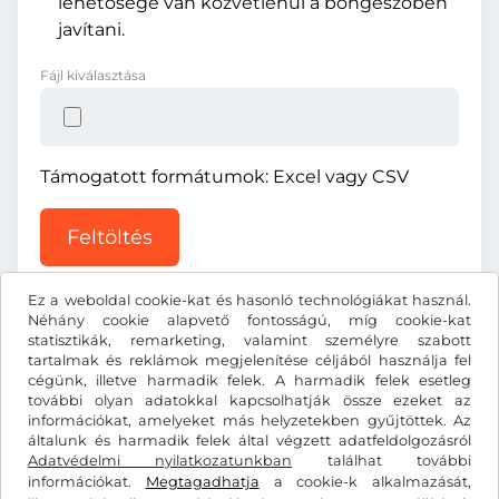
lehetősége van közvetlenül a böngészőben
javítani.
Fájl kiválasztása
Támogatott formátumok: Excel vagy CSV
Feltöltés
Ez a weboldal cookie-kat és hasonló technológiákat használ.
Néhány cookie alapvető fontosságú, míg cookie-kat
statisztikák, remarketing, valamint személyre szabott
tartalmak és reklámok megjelenítése céljából használja fel
cégünk, illetve harmadik felek. A harmadik felek esetleg
Ft
HUF
további olyan adatokkal kapcsolhatják össze ezeket az
információkat, amelyeket más helyzetekben gyűjtöttek. Az
általunk és harmadik felek által végzett adatfeldolgozásról
Adatvédelmi nyilatkozatunkban
Facebook
Instagram
találhat további
információkat.
Megtagadhatja
a cookie-k alkalmazását,