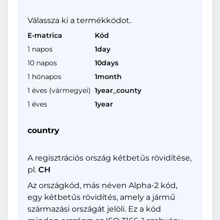
Válassza ki a termékkódot.
E-matrica
Kód
1 napos
1day
10 napos
10days
1 hónapos
1month
1 éves (vármegyei)
1year_county
1 éves
1year
country
A regisztrációs ország kétbetűs rövidítése,
pl.
CH
Az országkód, más néven Alpha-2 kód,
egy kétbetűs rövidítés, amely a jármű
származási országát jelöli. Ez a kód