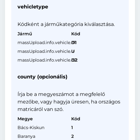
vehicletype
Kódként a járműkategória kiválasztása.
Jármű
Kód
massUpload.info.vehicle.d1
D1
massUpload.info.vehicle.u
U
massUpload.info.vehicle.d2
D2
county (opcionális)
Írja be a megyeszámot a megfelelő
mezőbe, vagy hagyja üresen, ha országos
matricáról van szó.
Megye
Kód
Bács-Kiskun
1
Baranya
2