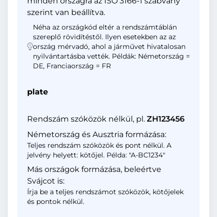
minden országra az ISO 3166-1 szabvány
szerint van beállítva.
Néha az országkód eltér a rendszámtáblán
szereplő rövidítéstől. Ilyen esetekben az az
ország mérvadó, ahol a járművet hivatalosan
nyilvántartásba vették. Példák: Németország =
DE, Franciaország = FR
plate
Rendszám szóközök nélkül, pl.
ZH123456
Németország és Ausztria formázása:
Teljes rendszám szóközök és pont nélkül. A
jelvény helyett: kötőjel. Példa: "A-BC1234"
Más országok formázása, beleértve
Svájcot is:
Írja be a teljes rendszámot szóközök, kötőjelek
és pontok nélkül.