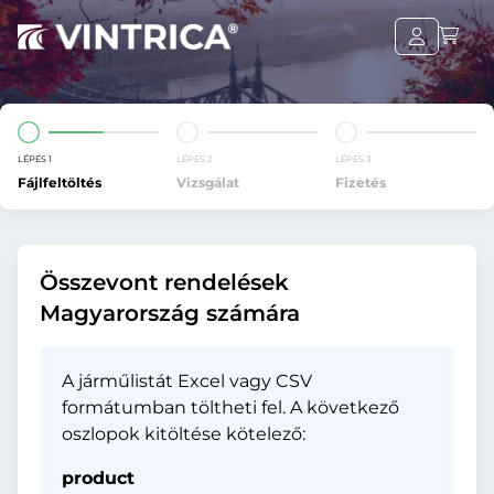
LÉPÉS 1
LÉPÉS 2
LÉPÉS 3
Fájlfeltöltés
Vizsgálat
Fizetés
Összevont rendelések
Magyarország számára
A járműlistát Excel vagy CSV
formátumban töltheti fel. A következő
oszlopok kitöltése kötelező:
product